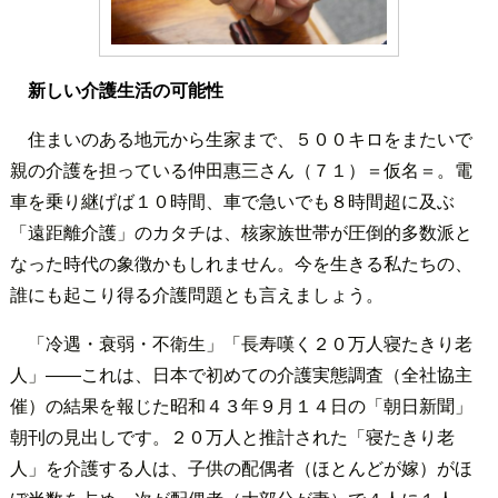
新しい介護生活の可能性
住まいのある地元から生家まで、５００キロをまたいで
親の介護を担っている仲田惠三さん（７１）＝仮名＝。電
車を乗り継げば１０時間、車で急いでも８時間超に及ぶ
「遠距離介護」のカタチは、核家族世帯が圧倒的多数派と
なった時代の象徴かもしれません。今を生きる私たちの、
誰にも起こり得る介護問題とも言えましょう。
「冷遇・衰弱・不衛生」「長寿嘆く２０万人寝たきり老
人」――これは、日本で初めての介護実態調査（全社協主
催）の結果を報じた昭和４３年９月１４日の「朝日新聞」
朝刊の見出しです。２０万人と推計された「寝たきり老
人」を介護する人は、子供の配偶者（ほとんどが嫁）がほ