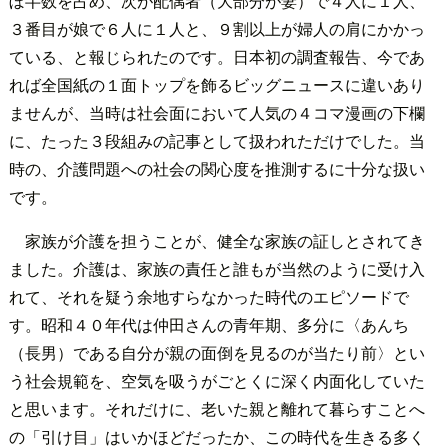
ぼ半数を占め、次が配偶者（大部分が妻）で４人に１人、
３番目が娘で６人に１人と、９割以上が婦人の肩にかかっ
ている、と報じられたのです。日本初の調査報告、今であ
れば全国紙の１面トップを飾るビッグニュースに違いあり
ませんが、当時は社会面において人気の４コマ漫画の下欄
に、たった３段組みの記事として扱われただけでした。当
時の、介護問題への社会の関心度を推測するに十分な扱い
です。
家族が介護を担うことが、健全な家族の証しとされてき
ました。介護は、家族の責任と誰もが当然のように受け入
れて、それを疑う余地すらなかった時代のエピソードで
す。昭和４０年代は仲田さんの青年期、多分に〈あんち
（長男）である自分が親の面倒を見るのが当たり前〉とい
う社会規範を、空気を吸うがごとくに深く内面化していた
と思います。それだけに、老いた親と離れて暮らすことへ
の「引け目」はいかほどだったか、この時代を生きる多く