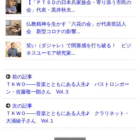
【「ＰＴＳＤの日本兵家族会・寄り添う市民の
会」代表・黒井秋夫...
仏教精神を生かす「六花の会」が代表世話人
会 新型コロナの影響...
笑い（ダジャレ）で閉塞感を打ち破る！ ビジ
ネスユーモア研究家...
前の記事
ＴＫＷＯ――音楽とともにある人生♪ バストロンボー
ン・佐藤敬一朗さん Vol.３
次の記事
ＴＫＷＯ――音楽とともにある人生♪ クラリネット・
大浦綾子さん Vol.１