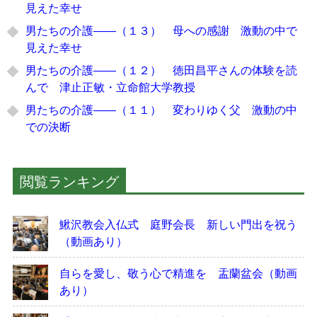
見えた幸せ
男たちの介護――（１３） 母への感謝 激動の中で
見えた幸せ
男たちの介護――（１２） 徳田昌平さんの体験を読
んで 津止正敏・立命館大学教授
男たちの介護――（１１） 変わりゆく父 激動の中
での決断
閲覧ランキング
鰍沢教会入仏式 庭野会長 新しい門出を祝う
（動画あり）
自らを愛し、敬う心で精進を 盂蘭盆会（動画
あり）