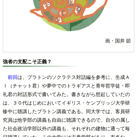
画・国井 節
強者の支配こそ正義？
前回
は、プラトンのソクラテス対話編を参考に、生成Ａ
Ｉ（チャット君）や夢中でのトラギアスと青年哲学徒・即
礼君の対話形式で書いてみた。書きながら想起していたの
は、３０代はじめにおいてイギリス・ケンブリッジ大学研
修中に聴講したプラトン講義である。同大学では、客員研
究員は他学部の講義も自由に聴講できるので、自分の属し
た社会政治学部以外の講義も、それぞれの建物に通って毎
日聴講していた。この大学には古典学部があり、有名な