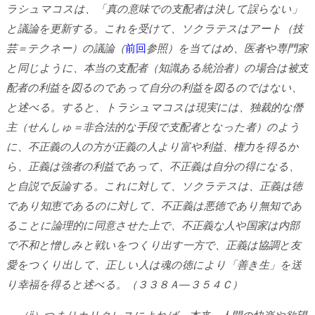
ラシュマコスは、「真の意味での支配者は決して誤らない」
と議論を更新する。これを受けて、ソクラテスはアート（技
芸＝テクネー）の議論（
前回
参照）を当てはめ、医者や専門家
と同じように、本当の支配者（知識ある統治者）の場合は被支
配者の利益を図るのであって自分の利益を図るのではない、
と述べる。すると、トラシュマコスは現実には、独裁的な僭
主（せんしゅ＝非合法的な手段で支配者となった者）のよう
に、不正義の人の方が正義の人より富や利益、権力を得るか
ら、正義は強者の利益であって、不正義は自分の得になる、
と自説で反論する。これに対して、ソクラテスは、正義は徳
であり知恵であるのに対して、不正義は悪徳であり無知であ
ることに論理的に同意させた上で、不正義な人や国家は内部
で不和と憎しみと戦いをつくり出す一方で、正義は協調と友
愛をつくり出して、正しい人は魂の徳により「善き生」を送
り幸福を得ると述べる。（３３８Ａ―３５４Ｃ）
（ⅱ）つまりカリクレスによれば、本来、人間の快楽や欲望