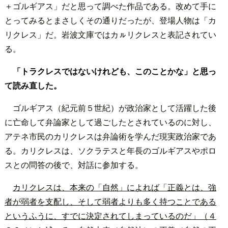
＋ゴルギアス」だと思って調べた作品である。改めて手に
とってみるとまさしくその通りだったが、登場人物は「カ
リクレス」だ。岩波文庫ではカㇽリクレスと表記されてい
る。
「トラクレスではないけれども、このことかな」と思っ
て読み直した。
ゴルギアス（紀元前５世紀）が政治家として活躍した後
に亡命して弁論家として過ごしたとされているのに対し、
アテネ市民のカリクレスは弁論術を学んだ現実政治家であ
る。カリクレスは、ソクラテスと年長のゴルギアスやポロ
スとの問答の後で、対話に参加する。
カリクレスは、本来の「自然」によれば「正義とは、強
者が弱者を支配し、そして弱者よりも多く持つことである
というふうに、すでに決定されてしまっているのだ」（４