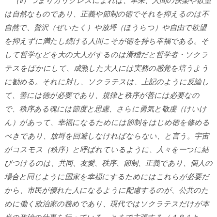
は自然なものであり、正義や節制の徳でそれを抑えるのは不
自然で、贅沢（ぜいたく）や放埒（ほうらつ）や自由で欲望
を抑えずに満たし続ける人間こそが徳を持ち幸福である。そ
して哲学などを大の大人がするのは滑稽だと哲学者・ソクラ
テスをばかにして、成熟した大人には実務の感覚を培うよう
に勧める。それに対し、ソクラテスは、上記のように反論し
て、善には徳が必要であり、規律と秩序が善には必要なの
で、秩序ある魂には節度と思慮、さらに勇気と敬虔（けいけ
ん）があって、幸福になるためには節制をはじめ徳を修める
べきであり、放埒を回避しなければならない、と言う。宇宙
がコスモス（秩序）と呼ばれているように、人々を一つに結
びつけるのは、共同、友愛、秩序、節制、正義であり、個人の
場合と同じように国家を幸福にするためにはこれらが必要だ
から、市民が優れた人になるように配慮するのが、公共のた
めに働く政治家の務めであり、現代ではソクラテスだけが本
当の政治の仕事を行っている、とまで主張する（４８１ｂ―