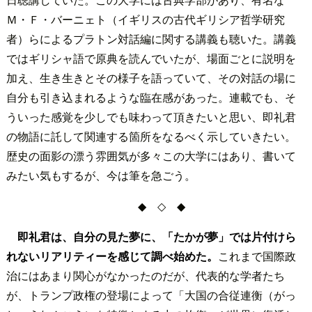
Ｍ・Ｆ・バーニェト（イギリスの古代ギリシア哲学研究
者）らによるプラトン対話編に関する講義も聴いた。講義
ではギリシャ語で原典を読んでいたが、場面ごとに説明を
加え、生き生きとその様子を語っていて、その対話の場に
自分も引き込まれるような臨在感があった。連載でも、そ
ういった感覚を少しでも味わって頂きたいと思い、即礼君
の物語に託して関連する箇所をなるべく示していきたい。
歴史の面影の漂う雰囲気が多々この大学にはあり、書いて
みたい気もするが、今は筆を急ごう。
◆ ◇ ◆
即礼君は、自分の見た夢に、「たかが夢」では片付けら
れないリアリティーを感じて調べ始めた。
これまで国際政
治にはあまり関心がなかったのだが、代表的な学者たち
が、トランプ政権の登場によって「大国の合従連衡（がっ