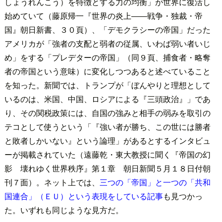
しょうれんこう）を特徴とする力の均衡」が世界に復活し
始めていて（藤原帰一『世界の炎上――戦争・独裁・帝
国』朝日新書、３０頁）、「デモクラシーの帝国」だった
アメリカが「強者の支配と弱者の従属、いわば弱い者いじ
め」をする「プレデターの帝国」（同９頁、捕食者・略奪
者の帝国という意味）に変化しつつあると述べていること
を知った。新聞では、トランプが「ぼんやりと理想として
いるのは、米国、中国、ロシアによる『三頭政治』」であ
り、その関税政策には、自国の強みと相手の弱みを取引の
テコとして使うという「『強い者が勝ち、この世には勝者
と敗者しかいない』という論理」があるとするインタビュ
ーが掲載されていた（遠藤乾・東大教授に聞く『帝国の幻
影 壊れゆく世界秩序』第１章 朝日新聞５月１８日付朝
刊７面）。ネット上では、
三つの「帝国」と一つの「共和
国連合」（ＥＵ）という表現をしている記事
も見つかっ
た。いずれも同じような見方だ。