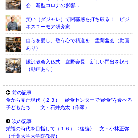
会 新型コロナの影響...
笑い（ダジャレ）で閉塞感を打ち破る！ ビジ
ネスユーモア研究家...
自らを愛し、敬う心で精進を 盂蘭盆会（動画
あり）
鰍沢教会入仏式 庭野会長 新しい門出を祝う
（動画あり）
前の記事
食から見た現代（２３） 給食センターで“給食”を食べる
子どもたち 文・石井光太（作家）
次の記事
栄福の時代を目指して（１６）〈後編〉 文・小林正弥
（千葉大学大学院教授）