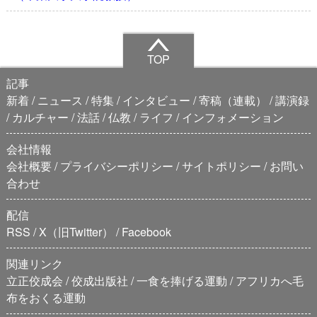
TOP
記事
新着
ニュース
特集
インタビュー
寄稿（連載）
講演録
カルチャー
法話
仏教
ライフ
インフォメーション
会社情報
会社概要
プライバシーポリシー
サイトポリシー
お問い
合わせ
配信
RSS
X（旧Twitter）
Facebook
関連リンク
立正佼成会
佼成出版社
一食を捧げる運動
アフリカへ毛
布をおくる運動