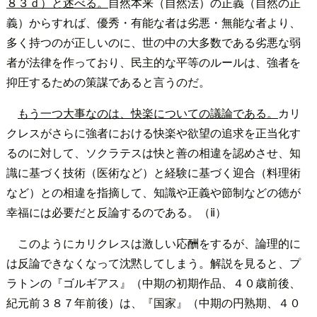
８３ｄ）と述べる。
自然本来（自然法）の正義（自然の正
義）からすれば、優秀・有能な者は劣悪・無能な者より、
多く持つのが正しいのに、世の中の大多数である劣悪な弱
者が法律を作っており、民主的な平等のルールは、強者を
抑圧するための策謀であると言うのだ。
もう一つ大事なのは、快楽についての議論である。
カリ
クレスがさらに強者における快楽や欲望の追求を正当化す
るのに対して、ソクラテスは快と善の相違を認めさせ、知
識に基づく技術（医術など）と経験に基づく迎合（料理術
など）との相違を指摘して、知識や正義や節制などの徳が
幸福には必要だと反論するのである。（ⅱ）
このようにカリクレスは激しい応酬をするが、論理的に
は反論できなくなって沈黙してしまう。解説を見ると、プ
ラトンの『ゴルギアス』（中期の初期作品、４０歳前後、
紀元前３８７年前後）は、『国家』（中期の円熟期、４０