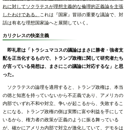
れに対してソクラテスが理想主義的な倫理的正義論を主張
したわけである。
これは『国家』冒頭の重要な議論で、対
話は有名な理想国家論へと展開していく。
カリクレスの快楽主義
即礼君は「トラシュマコスの議論はまさに勝者・強者支
配を正当化するもので、トランプ政権に関して研究者たち
が言っている発想は、まさにこの議論に対応するな」と思
った。
ソクラテスの論理を適用すると、トランプ政権は、本当
の徳と知恵を持っていないから不正義であり、アメリカの
内部でいずれ不和や対立、争いが起こるから、失敗するこ
とになる。トランプ政権の側は実際に富や利益を手にして
いるから、権力者の政策が正義のように振る舞っている
が、確かにアメリカ内部で対立が激化していて、デモをは