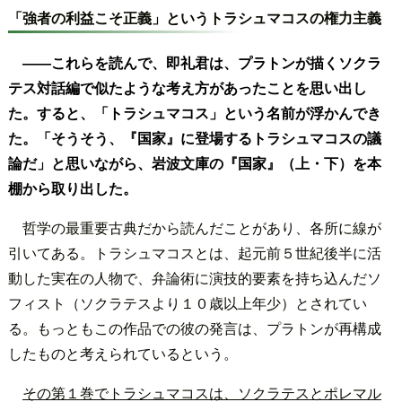
「強者の利益こそ正義」というトラシュマコスの権力主義
――これらを読んで、即礼君は、プラトンが描くソクラ
テス対話編で似たような考え方があったことを思い出し
た。すると、「トラシュマコス」という名前が浮かんでき
た。「そうそう、『国家』に登場するトラシュマコスの議
論だ」と思いながら、岩波文庫の『国家』（上・下）を本
棚から取り出した。
哲学の最重要古典だから読んだことがあり、各所に線が
引いてある。トラシュマコスとは、起元前５世紀後半に活
動した実在の人物で、弁論術に演技的要素を持ち込んだソ
フィスト（ソクラテスより１０歳以上年少）とされてい
る。もっともこの作品での彼の発言は、プラトンが再構成
したものと考えられているという。
その第１巻でトラシュマコスは、ソクラテスとポレマル