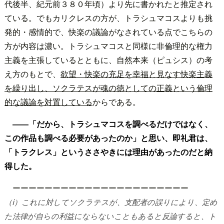
代後半、紀元前３８０年頃）より先に書かれたと推定され
ている。でもカリクレスの方が、トラシュマコスよりも挑
発的・感情的で、快楽の議論がなされている点でこちらの
方が内容は濃い。トラシュマコスと同様に非倫理的な権力
主義を主張しているとともに、自然本来（ピュシス）の考
え方のもとで、
欲望・快楽の充足を幸福と見なす快楽主義
を繰り出し、ソクラテスが魂の徳としての正義という倫理
的な議論を対置している
からである。
――「だから、トラシュマコスを調べるだけではなく、
この作品も調べる必要があったのか」と思い、即礼君は、
「トラクレス」というささやきには理由があったのだと納
得した。
ーーーーーーーーーーーーーーーーーーーーーー
（ⅰ）これに対してソクラテスが、支配者の誤りにより、定め
た法律が自らの利益にならないこともあると反論すると、ト