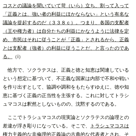
コスとの議論を聞いていて苛（いら）立ち、割って入って
「正義とは、強い者の利益にほかならない」という有名な
議論を提起するのだ（３３８ｃ）。つまり、各国の支配者
（王や権力者）は自分たちの利益にかなうように法律を定
め、市民はそれに従うことが「正義」とされるから、正義
とは支配者（強者）の利益に従うことだ、と言ったのであ
る。
（ⅰ）
他方で、ソクラテスは、正義と徳と知恵は関連している
という想定に基づいて、不正義な国家は内部で不和や戦い
を作り出すとして、協調や調和をもたらすゆえに、徳や知
恵に基づく正義の正当性を主張する。これに対してトラシ
ュマコスは釈然としないものの、沈黙するのである。
ここでトラシュマコスの現実論とソクラテスの論理との
差違が浮き彫りになっている。そこで、
トラシュマコスは
権力主義的な非倫理的正義論の古典的な代表者とされ、そ