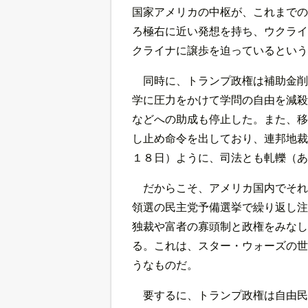
国家アメリカの中枢が、これまでの
ろ極右に近い発想を持ち、ウクライ
クライナに譲歩を迫っているという
同時に、トランプ政権は補助金削
学に圧力をかけて学問の自由を減殺
などへの助成も停止した。また、移
し止め命令を出しており、連邦地裁
１８日）ように、司法とも軋轢（あ
だからこそ、アメリカ国内でそれ
領選の民主党予備選挙で繰り返し注
独裁や富者の寡頭制と政権をみなし
る。これは、スター・ウォーズの世
うなものだ。
要するに、トランプ政権は自由民