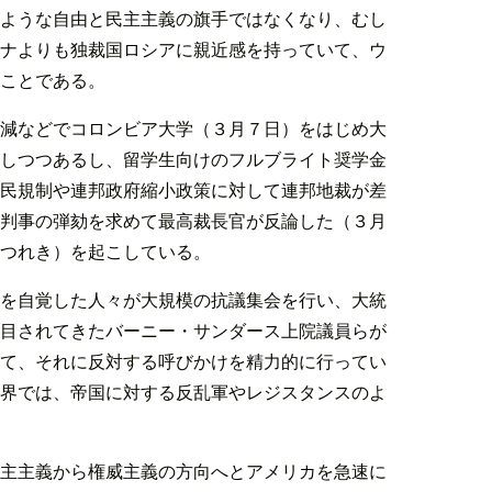
ような自由と民主主義の旗手ではなくなり、むし
ナよりも独裁国ロシアに親近感を持っていて、ウ
ことである。
減などでコロンビア大学（３月７日）をはじめ大
しつつあるし、留学生向けのフルブライト奨学金
民規制や連邦政府縮小政策に対して連邦地裁が差
判事の弾劾を求めて最高裁長官が反論した（３月
つれき）を起こしている。
を自覚した人々が大規模の抗議集会を行い、大統
目されてきたバーニー・サンダース上院議員らが
て、それに反対する呼びかけを精力的に行ってい
界では、帝国に対する反乱軍やレジスタンスのよ
主主義から権威主義の方向へとアメリカを急速に