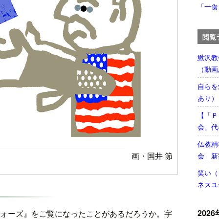
「一食
閲覧
鰍沢教
（動画
自らを
あり）
【「Ｐ
会」代
仏教精
画・国井 節
会 新
笑い（
ネスユ
2026
ォーズ』をご覧になったことがあるだろうか。宇