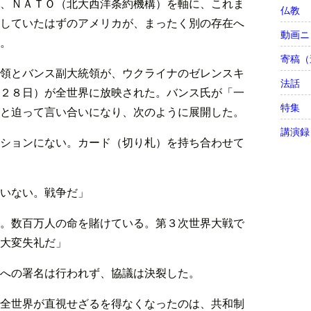
、ＮＡＴＯ（北大西洋条約機構）を軸に、これま
仏教
していたはずのアメリカが、まったく別の存在へ
動画ニ
。
寄稿（
領とバンス副大統領が、ウクライナのゼレンスキ
法話
２８日）が全世界に放映された。バンス氏が「一
特集
と迫って言い合いになり、次のように展開した。
講演録
ションにない。カード（切り札）を持ち合わせて
いない。戦争だ」
。数百万人の命を賭けている。第３次世界大戦で
大変失礼だ」
への署名は行われず、協議は決裂した。
全世界が直視せざるを得なくなったのは、共和制