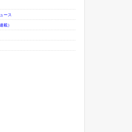
ュース
連載）