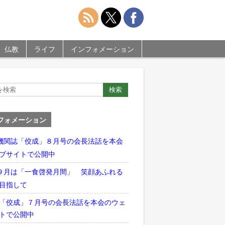
仏教
ライフ
インフォメーション
フォメーション
機関誌「佼成」８月号の会長法話を本会
ブサイトで公開中
９月は「一食啓発月間」 笑顔あふれる
目指して
「佼成」７月号の会長法話を本会のウェ
トで公開中