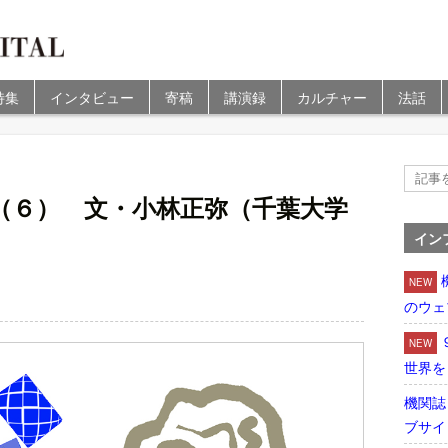
特集
インタビュー
寄稿
講演録
カルチャー
法話
）
（６） 文・小林正弥（千葉大学
イン
NEW
のウェ
NEW
世界を
機関誌
ブサイ