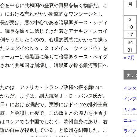
月
会を中心に共和国の盛衰や再興を描く物語だ。こ
』における忘れがたい衝撃的なワンシーンとし
3
長が実は、悪の中心である暗黒卿ダース・シディ
10
。議長を徐々に信じてきた若きアナキン・スカイ
17
倒そうとしたものの、心理的誘惑にかかって操ら
24
たジェダイのＮｏ．２（メイス・ウィンドウ）を
31
ォーカーは暗黒面に落ちて暗黒卿ダース・ベイダ
« 7月
されて共和国は崩壊し、暗黒卿が操る銀河帝国へ
カテ
たのは、アメリカ・トランプ政権の振る舞いに、
インタ
からだ。まずは、副大統領Ｊ・Ｄ・バンス氏が、
インフ
日）における演説で、実際にはドイツの排外主義
カルチ
肢」と会談した後で、この政党との協力を拒否す
ニュー
はロシアでも中国でもなく、欧州自身にあり、右
論の自由が後退している」と欧州を糾弾した。こ
ライフ