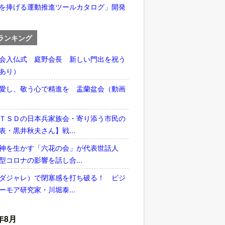
を捧げる運動推進ツールカタログ」開発
ランキング
会入仏式 庭野会長 新しい門出を祝う
あり）
愛し、敬う心で精進を 盂蘭盆会（動画
ＴＳＤの日本兵家族会・寄り添う市民の
表・黒井秋夫さん】戦...
神を生かす「六花の会」が代表世話人
型コロナの影響を話し合...
ダジャレ）で閉塞感を打ち破る！ ビジ
ーモア研究家・川堀泰...
年8月