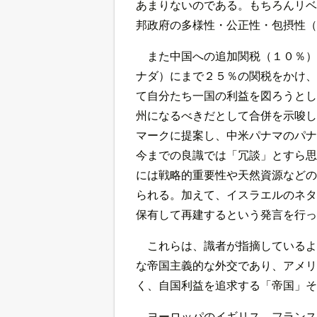
あまりないのである。もちろんリベ
邦政府の多様性・公正性・包摂性（
また中国への追加関税（１０％）
ナダ）にまで２５％の関税をかけ、
て自分たち一国の利益を図ろうとし
州になるべきだとして合併を示唆し
マークに提案し、中米パナマのパナ
今までの良識では「冗談」とすら思
には戦略的重要性や天然資源などの
られる。加えて、イスラエルのネタ
保有して再建するという発言を行っ
これらは、識者が指摘しているよ
な帝国主義的な外交であり、アメリ
く、自国利益を追求する「帝国」そ
ヨーロッパのイギリス、フランス