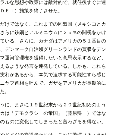
ラルな思想や政策には敵対的で、就任後すぐに連
ＤＥＩ）施策を終了させた。
だけではなく、これまでの同盟国（メキシコとカ
さらに鉄鋼とアルミニウムに２５％の関税をかけ
ている。さらに、カナダはアメリカの５１番目の
、デンマーク自治領グリーンランドの買収をデン
マ運河管理権を獲得したいと意思表示するなど、
えるような発言を連発している。しかも、これら
実利があるから、本気で追求する可能性すら感じ
ニヤフ首相を呼んで、ガザをアメリカが長期的に
た。
うに、まさに１９世紀末から２０世紀初めのよう
カは「デモクラシーの帝国」（藤原帰一）ではな
のものに変化してしまったと言わざるを得ない。
やドイツの指導者たちは、これに驚愕（きょうが