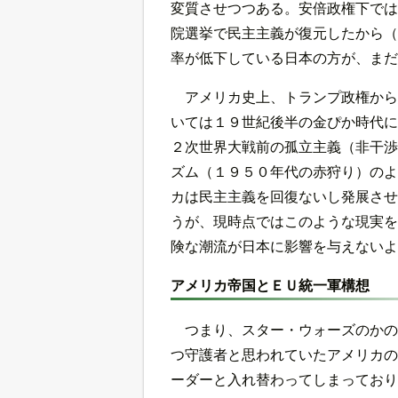
変質させつつある。安倍政権下では
院選挙で民主主義が復元したから（
率が低下している日本の方が、まだ
アメリカ史上、トランプ政権から
いては１９世紀後半の金ぴか時代に
２次世界大戦前の孤立主義（非干渉
ズム（１９５０年代の赤狩り）のよ
カは民主主義を回復ないし発展させ
うが、現時点ではこのような現実を
険な潮流が日本に影響を与えないよ
アメリカ帝国とＥＵ統一軍構想
つまり、スター・ウォーズのかの
つ守護者と思われていたアメリカの
ーダーと入れ替わってしまっており