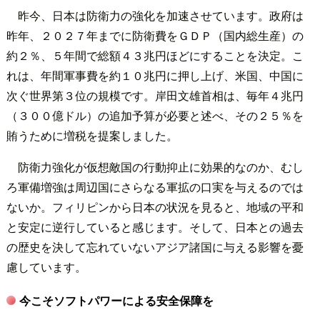
昨今、日本は防衛力の強化を加速させています。政府は
昨年、２０２７年までに防衛費をＧＤＰ（国内総生産）の
約２％、５年間で総額４３兆円ほどにすることを決定。こ
れは、年間軍事費を約１０兆円に押し上げ、米国、中国に
次ぐ世界第３位の規模です。岸田文雄首相は、毎年４兆円
（３００億ドル）の追加予算が必要と述べ、その２５％を
賄うために増税を提案しました。
防衛力強化が仮想敵国の行動抑止に効果的なのか、むし
ろ軍備増強は周辺国にさらなる軍拡の口実を与えるのでは
ないか。フィリピンから日本の状況を見ると、地域の平和
と安定に逆行していると感じます。そして、日本との過去
の歴史を決して忘れていないアジア諸国に与える影響を憂
慮しています。
今こそソフトパワーによる安全保障を