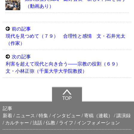
（動画あり）
前の記事
現代を見つめて（７９） 合理性と感情 文・石井光太
（作家）
次の記事
利害を超えて現代と向き合う――宗教の役割（６９）
文・小林正弥（千葉大学大学院教授）
TOP
記事
新着
ニュース
特集
インタビュー
寄稿（連載）
講演録
カルチャー
法話
仏教
ライフ
インフォメーション