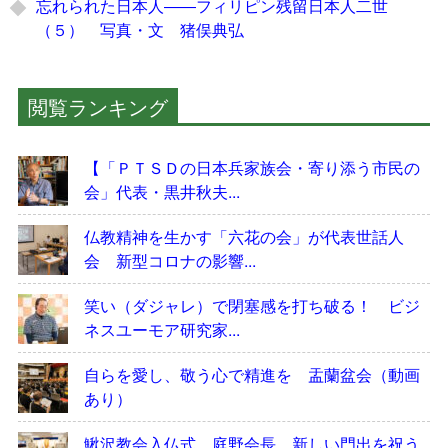
忘れられた日本人――フィリピン残留日本人二世
（５） 写真・文 猪俣典弘
閲覧ランキング
【「ＰＴＳＤの日本兵家族会・寄り添う市民の
会」代表・黒井秋夫...
仏教精神を生かす「六花の会」が代表世話人
会 新型コロナの影響...
笑い（ダジャレ）で閉塞感を打ち破る！ ビジ
ネスユーモア研究家...
自らを愛し、敬う心で精進を 盂蘭盆会（動画
あり）
鰍沢教会入仏式 庭野会長 新しい門出を祝う