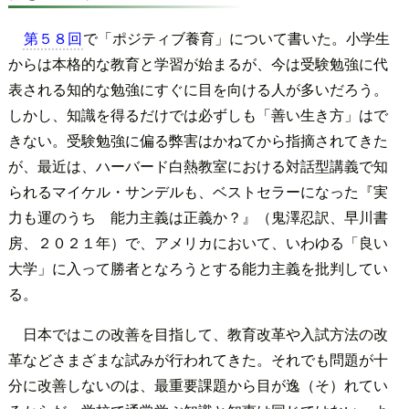
第５８回
で「ポジティブ養育」について書いた。小学生
からは本格的な教育と学習が始まるが、今は受験勉強に代
表される知的な勉強にすぐに目を向ける人が多いだろう。
しかし、知識を得るだけでは必ずしも「善い生き方」はで
きない。受験勉強に偏る弊害はかねてから指摘されてきた
が、最近は、ハーバード白熱教室における対話型講義で知
られるマイケル・サンデルも、ベストセラーになった『実
力も運のうち 能力主義は正義か？』（鬼澤忍訳、早川書
房、２０２１年）で、アメリカにおいて、いわゆる「良い
大学」に入って勝者となろうとする能力主義を批判してい
る。
日本ではこの改善を目指して、教育改革や入試方法の改
革などさまざまな試みが行われてきた。それでも問題が十
分に改善しないのは、最重要課題から目が逸（そ）れてい