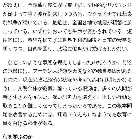
がゆえに、予想通り感染が収束せずに全国的なリバウンド
が始まって第７波が到来しつつある。ウクライナでは悲惨
な戦争が続いている。最近は、全国各地で地震が頻繁に起
こっている。いずれにおいても生命が脅かされている。短
期的には、希望を捨てずに世界平和の回復と日本の安寧を
祈りつつ、自衛を図り、政治に働きかけ続けるしかない。
なぜこのような事態を迎えてしまったのだろうか。前述
の危機には、プーチン大統領や天災などの独自要因がある
ものの、現在の政治経済の状況を考えてみれば明らかなよ
うに、文明全体が危機に陥っている根源は、多くの人間が
善き生き方を見失い、深い思考力を培えず、正しい行動を
取ることが難しくなってしまったからである。この根本問
題を改善するためには、迂遠（うえん）なようでも教育に
目を向ける必要がある。
何を学ぶのか