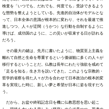
検査を「いつでも、だれでも、何度でも」受診できるよう
な態勢を整えようとしている。先進的自治体がモデルとな
って、日本全体の意識が根本的に変わり、それを最速で推
進しつつ、人々が迂闊（うかつ）な行動を自制するように
導けば、成功国のように、この災いが収束する日が訪れる
だろう。
その最大の鍵は、先月に書いたように、物質至上主義を
離れて自然と生命を尊重するという価値観に多くの人々が
移行するということだ。仏教は長年にわたり強欲を戒めて
「足るを知る」生き方を説いてきた。このような宗教的・
哲学的省察を得た人々が力を合わせて日本政治の根本的変
革を実現した時に、新しい夢と希望が日本に姿を現すだろ
う。
だから、お盆や終戦記念日を機に仏教思想を思い起こ
し、現状を大いなる悲しみ（慈悲）の心で見つつ、死者の