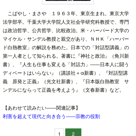
こばやし・まさや １９６３年、東京生まれ。東京大学
法学部卒。千葉大学大学院人文社会学研究科教授で、専門
は政治哲学、公共哲学、比較政治。米・ハーバード大学の
マイケル・サンデル教授と親交があり、ＮＨＫ「ハーバー
ド白熱教室」の解説を務めた。日本での「対話型講義」の
第一人者として知られる。著書に『神社と政治』（角川新
書）、『人生も仕事も変える「対話力」――日本人に闘う
ディベートはいらない』（講談社＋α新書）、『対話型講
義 原発と正義』（光文社新書）、『日本版白熱教室 サ
ンデルにならって正義を考えよう』（文春新書）など。
【あわせて読みたい――関連記事】
利害を超えて現代と向き合う――宗教の役割
1
2