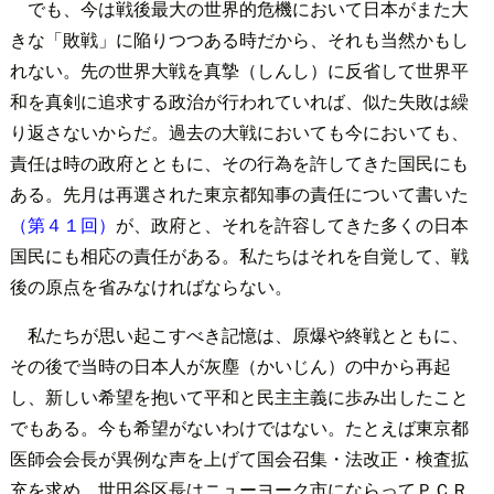
でも、今は戦後最大の世界的危機において日本がまた大
きな「敗戦」に陥りつつある時だから、それも当然かもし
れない。先の世界大戦を真摯（しんし）に反省して世界平
和を真剣に追求する政治が行われていれば、似た失敗は繰
り返さないからだ。過去の大戦においても今においても、
責任は時の政府とともに、その行為を許してきた国民にも
ある。先月は再選された東京都知事の責任について書いた
（第４１回）
が、政府と、それを許容してきた多くの日本
国民にも相応の責任がある。私たちはそれを自覚して、戦
後の原点を省みなければならない。
私たちが思い起こすべき記憶は、原爆や終戦とともに、
その後で当時の日本人が灰塵（かいじん）の中から再起
し、新しい希望を抱いて平和と民主主義に歩み出したこと
でもある。今も希望がないわけではない。たとえば東京都
医師会会長が異例な声を上げて国会召集・法改正・検査拡
充を求め、世田谷区長はニューヨーク市にならってＰＣＲ