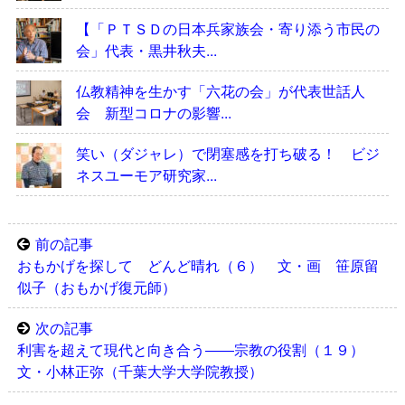
【「ＰＴＳＤの日本兵家族会・寄り添う市民の
会」代表・黒井秋夫...
仏教精神を生かす「六花の会」が代表世話人
会 新型コロナの影響...
笑い（ダジャレ）で閉塞感を打ち破る！ ビジ
ネスユーモア研究家...
前の記事
おもかげを探して どんど晴れ（６） 文・画 笹原留
似子（おもかげ復元師）
次の記事
利害を超えて現代と向き合う――宗教の役割（１９）
文・小林正弥（千葉大学大学院教授）