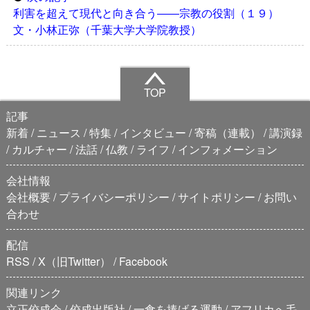
利害を超えて現代と向き合う――宗教の役割（１９）
文・小林正弥（千葉大学大学院教授）
TOP
記事
新着
ニュース
特集
インタビュー
寄稿（連載）
講演録
カルチャー
法話
仏教
ライフ
インフォメーション
会社情報
会社概要
プライバシーポリシー
サイトポリシー
お問い
合わせ
配信
RSS
X（旧Twitter）
Facebook
関連リンク
立正佼成会
佼成出版社
一食を捧げる運動
アフリカへ毛