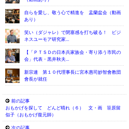
自らを愛し、敬う心で精進を 盂蘭盆会（動画
あり）
笑い（ダジャレ）で閉塞感を打ち破る！ ビジ
ネスユーモア研究家...
【「ＰＴＳＤの日本兵家族会・寄り添う市民の
会」代表・黒井秋夫...
新宗連 第１０代理事長に宮本惠司妙智會教団
會長が就任
前の記事
おもかげを探して どんど晴れ（６） 文・画 笹原留
似子（おもかげ復元師）
次の記事