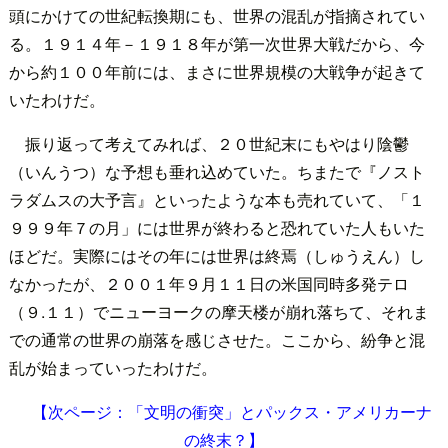
頭にかけての世紀転換期にも、世界の混乱が指摘されてい
る。１９１４年－１９１８年が第一次世界大戦だから、今
から約１００年前には、まさに世界規模の大戦争が起きて
いたわけだ。
振り返って考えてみれば、２０世紀末にもやはり陰鬱
（いんうつ）な予想も垂れ込めていた。ちまたで『ノスト
ラダムスの大予言』といったような本も売れていて、「１
９９９年７の月」には世界が終わると恐れていた人もいた
ほどだ。実際にはその年には世界は終焉（しゅうえん）し
なかったが、２００１年９月１１日の米国同時多発テロ
（９.１１）でニューヨークの摩天楼が崩れ落ちて、それま
での通常の世界の崩落を感じさせた。ここから、紛争と混
乱が始まっていったわけだ。
【次ページ：「文明の衝突」とパックス・アメリカーナ
の終末？】