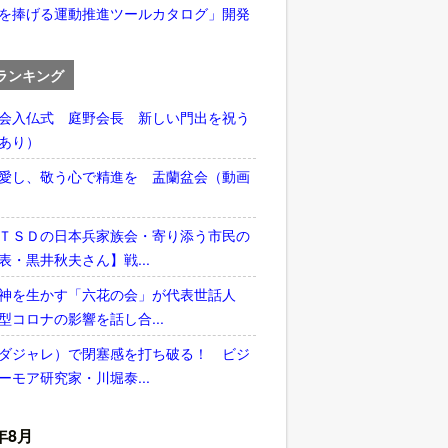
を捧げる運動推進ツールカタログ」開発
ランキング
会入仏式 庭野会長 新しい門出を祝う
あり）
愛し、敬う心で精進を 盂蘭盆会（動画
ＴＳＤの日本兵家族会・寄り添う市民の
表・黒井秋夫さん】戦...
神を生かす「六花の会」が代表世話人
型コロナの影響を話し合...
ダジャレ）で閉塞感を打ち破る！ ビジ
ーモア研究家・川堀泰...
年8月