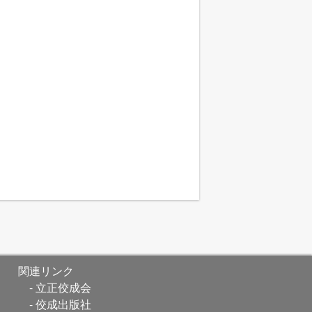
関連リンク
立正佼成会
佼成出版社