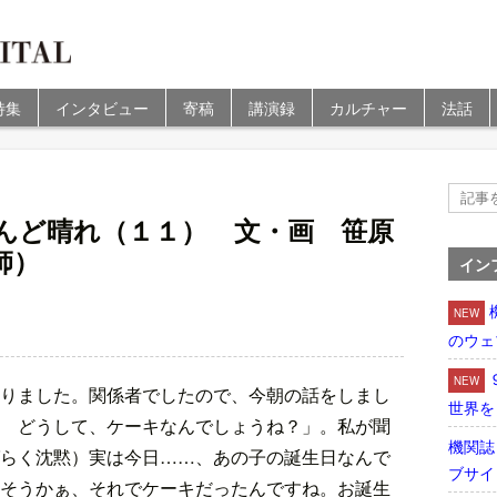
特集
インタビュー
寄稿
講演録
カルチャー
法話
）
んど晴れ（１１） 文・画 笹原
師）
イン
NEW
のウェ
NEW
りました。関係者でしたので、今朝の話をしまし
世界を
 どうして、ケーキなんでしょうね？」。私が聞
機関誌
らく沈黙）実は今日……、あの子の誕生日なんで
ブサイ
そうかぁ、それでケーキだったんですね。お誕生