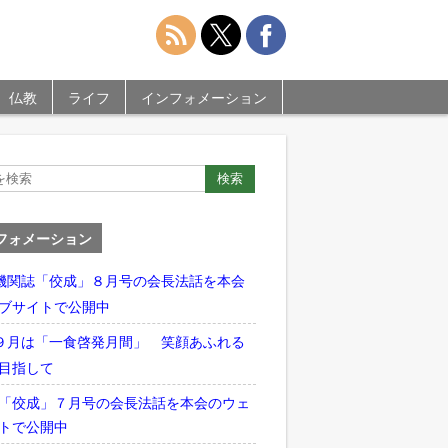
仏教
ライフ
インフォメーション
フォメーション
機関誌「佼成」８月号の会長法話を本会
ブサイトで公開中
９月は「一食啓発月間」 笑顔あふれる
目指して
「佼成」７月号の会長法話を本会のウェ
トで公開中