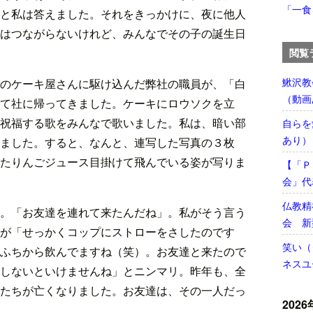
「一食
と私は答えました。それをきっかけに、夜に他人
はつながらないけれど、みんなでその子の誕生日
閲覧
鰍沢教
のケーキ屋さんに駆け込んだ弊社の職員が、「白
（動画
て社に帰ってきました。ケーキにロウソクを立
祝福する歌をみんなで歌いました。私は、暗い部
自らを
あり）
ました。すると、なんと、連写した写真の３枚
たりんごジュース目掛けて飛んでいる姿が写りま
【「Ｐ
会」代
仏教精
。「お友達を連れて来たんだね」。私がそう言う
会 新
が「せっかくコップにストローをさしたのです
笑い（
ふちから飲んでますね（笑）。お友達と来たので
ネスユ
しないといけませんね」とニンマリ。昨年も、全
たちが亡くなりました。お友達は、その一人だっ
2026