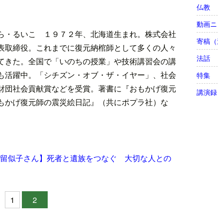
仏教
動画ニ
ら・るいこ １９７２年、北海道生まれ。株式会社
寄稿（
表取締役。これまでに復元納棺師として多くの人々
法話
てきた。全国で「いのちの授業」や技術講習会の講
も活躍中。「シチズン・オブ・ザ・イヤー」、社会
特集
財団社会貢献賞などを受賞。著書に『おもかげ復元
講演録
もかげ復元師の震災絵日記』（共にポプラ社）な
留似子さん】死者と遺族をつなぐ 大切な人との
1
2