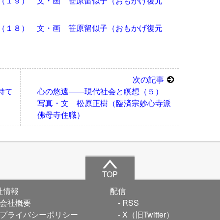
（１９） 文・画 笹原留似子（おもかげ復元
（１８） 文・画 笹原留似子（おもかげ復元
次の記事
持て
心の悠遠――現代社会と瞑想（５）
写真・文 松原正樹（臨済宗妙心寺派
佛母寺住職）
TOP
社情報
配信
会社概要
RSS
プライバシーポリシー
X（旧Twitter）