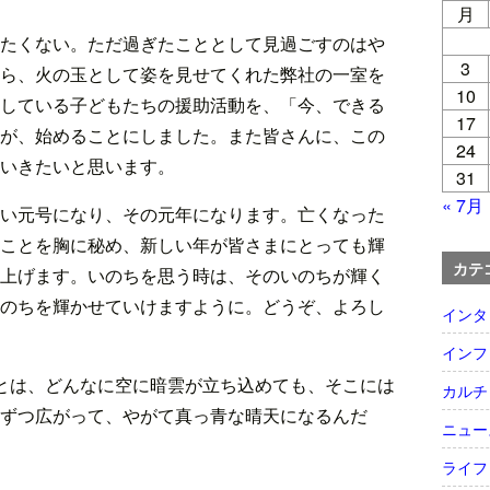
月
たくない。ただ過ぎたこととして見過ごすのはや
3
ら、火の玉として姿を見せてくれた弊社の一室を
10
している子どもたちの援助活動を、「今、できる
17
が、始めることにしました。また皆さんに、この
24
いきたいと思います。
31
« 7月
い元号になり、その元年になります。亡くなった
ことを胸に秘め、新しい年が皆さまにとっても輝
カテ
上げます。いのちを思う時は、そのいのちが輝く
のちを輝かせていけますように。どうぞ、よろし
インタ
インフ
とは、どんなに空に暗雲が立ち込めても、そこには
カルチ
ずつ広がって、やがて真っ青な晴天になるんだ
ニュー
ライフ