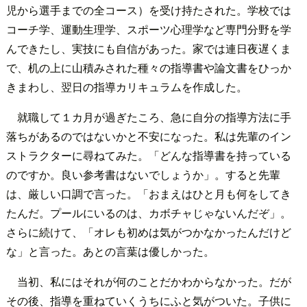
児から選手までの全コース）を受け持たされた。学校では
コーチ学、運動生理学、スポーツ心理学など専門分野を学
んできたし、実技にも自信があった。家では連日夜遅くま
で、机の上に山積みされた種々の指導書や論文書をひっか
きまわし、翌日の指導カリキュラムを作成した。
就職して１カ月が過ぎたころ、急に自分の指導方法に手
落ちがあるのではないかと不安になった。私は先輩のイン
ストラクターに尋ねてみた。「どんな指導書を持っている
のですか。良い参考書はないでしょうか」。すると先輩
は、厳しい口調で言った。「おまえはひと月も何をしてき
たんだ。プールにいるのは、カボチャじゃないんだぞ」。
さらに続けて、「オレも初めは気がつかなかったんだけど
な」と言った。あとの言葉は優しかった。
当初、私にはそれが何のことだかわからなかった。だが
その後、指導を重ねていくうちにふと気がついた。子供に