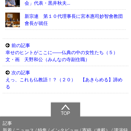
会」代表・黒井秋夫...
新宗連 第１０代理事長に宮本惠司妙智會教団
會長が就任
前の記事
幸せのヒントがここに――仏典の中の女性たち（５）
文・画 天野和公（みんなの寺副住職）
次の記事
えっ、これも仏教語！？（２０） 【あきらめる】諦め
る
TOP
記事
新着
ニュース
特集
インタビュー
寄稿（連載）
講演録