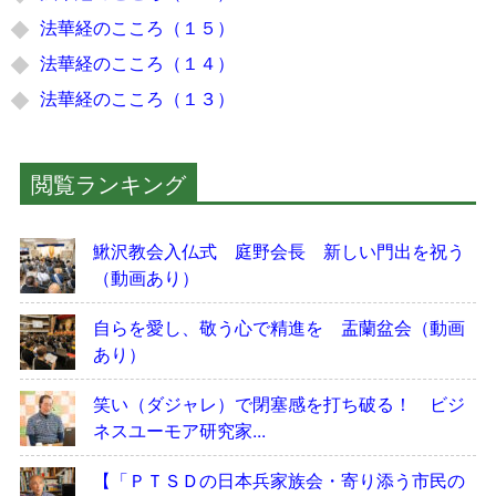
法華経のこころ（１５）
法華経のこころ（１４）
法華経のこころ（１３）
閲覧ランキング
鰍沢教会入仏式 庭野会長 新しい門出を祝う
（動画あり）
自らを愛し、敬う心で精進を 盂蘭盆会（動画
あり）
笑い（ダジャレ）で閉塞感を打ち破る！ ビジ
ネスユーモア研究家...
【「ＰＴＳＤの日本兵家族会・寄り添う市民の