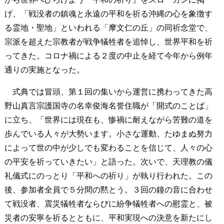
げ、「戦没者の鎮魂と永遠の平和を祈る沖縄の心を象徴す
る霊地・聖地」といわれる「摩文仁の丘」の同祈念堂で、
宗派を超えた宗教者が戦争犠牲者を追悼し、世界平和を祈
ってきた。コロナ禍による２度の中止を経て今年から例年
通りの実施となった。
式典では冒頭、第１回の集いから運営に携わってきた高
野山真言宗護国寺の名幸俊海名誉住職が「開式のことば」
に立ち、「世界には現在も、惨禍に耐えながら苦難の道を
歩んでいる人々が大勢います。小さな運動、たゆまぬ努力
によって世の中が少しでも変わることを信じて、人々の心
の平安を祈っていきたい」と語った。次いで、天理教の儀
礼儀式にのっとり「平和への祈り」が執り行われた。この
後、参加者全員で５分間の黙とう。３回の鐘の音に合わせ
て戦没者、震災犠牲者ならびに紛争犠牲者への慰霊と、被
災者の安寧を祈るとともに、平和実現への決意を新たにし