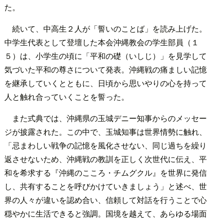
た。
続いて、中高生２人が「誓いのことば」を読み上げた。
中学生代表として登壇した本会沖縄教会の学生部員（１
５）は、小学生の頃に「平和の礎（いしじ）」を見学して
気づいた平和の尊さについて発表。沖縄戦の痛ましい記憶
を継承していくとともに、日頃から思いやりの心を持って
人と触れ合っていくことを誓った。
また式典では、沖縄県の玉城デニー知事からのメッセー
ジが披露された。この中で、玉城知事は世界情勢に触れ、
「忌まわしい戦争の記憶を風化させない、同じ過ちを繰り
返させないため、沖縄戦の教訓を正しく次世代に伝え、平
和を希求する『沖縄のこころ・チムグクル』を世界に発信
し、共有することを呼びかけていきましょう」と述べ、世
界の人々が違いを認め合い、信頼して対話を行うことで心
穏やかに生活できると強調。国境を越えて、あらゆる場面