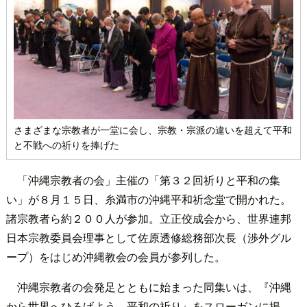
さまざまな宗教者が一堂に会し、宗教・宗派の違いを超えて平和
と不戦への祈りを捧げた
「沖縄宗教者の会」主催の「第３２回祈りと平和の集
い」が８月１５日、糸満市の沖縄平和祈念堂で開かれた。
諸宗教者ら約２００人が参加。立正佼成会から、世界連邦
日本宗教委員会理事として佐原透修総務部次長（渉外グル
ープ）をはじめ沖縄教会の会員が参列した。
沖縄宗教者の会発足とともに始まった同集いは、『沖縄
から世界へひろげよう 平和の祈り』をスローガンに掲