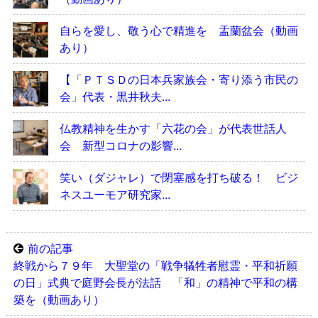
自らを愛し、敬う心で精進を 盂蘭盆会（動画
あり）
【「ＰＴＳＤの日本兵家族会・寄り添う市民の
会」代表・黒井秋夫...
仏教精神を生かす「六花の会」が代表世話人
会 新型コロナの影響...
笑い（ダジャレ）で閉塞感を打ち破る！ ビジ
ネスユーモア研究家...
前の記事
終戦から７９年 大聖堂の「戦争犠牲者慰霊・平和祈願
の日」式典で庭野会長が法話 「和」の精神で平和の構
築を（動画あり）