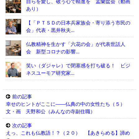
自らを愛し、敬う心で精進を 盂蘭盆会（動画
あり）
【「ＰＴＳＤの日本兵家族会・寄り添う市民の
会」代表・黒井秋夫...
仏教精神を生かす「六花の会」が代表世話人
会 新型コロナの影響...
笑い（ダジャレ）で閉塞感を打ち破る！ ビジ
ネスユーモア研究家...
前の記事
幸せのヒントがここに――仏典の中の女性たち（５）
文・画 天野和公（みんなの寺副住職）
次の記事
えっ、これも仏教語！？（２０） 【あきらめる】諦め