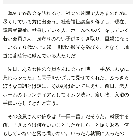
取材で各教会を訪れると、社会の片隅で人さまのために
尽くしている方に出会う。社会福祉講座を修了し、現在、
障害者福祉に献身している人、ホームヘルパーをしている
若い会員さん、身寄りのない子供を引き取り、里親になっ
ている７０代のご夫婦、世間の脚光を浴びることなく、地
道に菩薩行に励んでいる人たちだ。
先日、ある女性の会員さんに会った時、「手がこんなに
荒れちゃった」と両手をかざして見せてくれた。ぶっきら
ぼうな口調とは逆に、その顔は輝いて見えた。前日、老人
ホームのボランティアとしてオムツ洗い、繕い物、入浴の
手伝いをしてきたと言う。
その会員さんの信条は『一日一善』だそうだ。就寝する
前、「きょうは何かいいことしたかしら」と振り返る。何
もしていないと落ち着かない。いったん就寝に入ったの