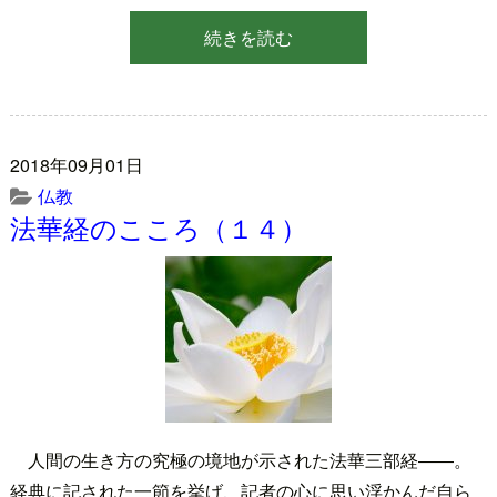
続きを読む
2018年09月01日
仏教
法華経のこころ（１４）
人間の生き方の究極の境地が示された法華三部経――。
経典に記された一節を挙げ、記者の心に思い浮かんだ自ら