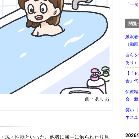
「一食
閲覧
鰍沢教
（動画
自らを
あり）
【「Ｐ
会」代
仏教精
画・ありお
会 新
笑い（
ネスユ
2026
・尻・性器といった、他者に勝手に触られたり見