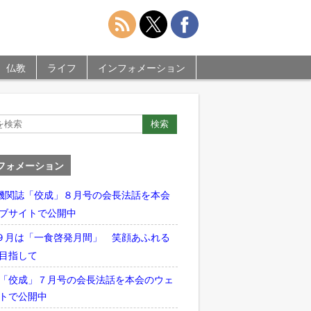
仏教
ライフ
インフォメーション
フォメーション
機関誌「佼成」８月号の会長法話を本会
ブサイトで公開中
９月は「一食啓発月間」 笑顔あふれる
目指して
「佼成」７月号の会長法話を本会のウェ
トで公開中