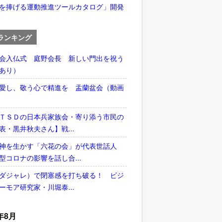
を捧げる運動推進ツールカタログ」開発
ランキング
会入仏式 庭野会長 新しい門出を祝う
あり）
愛し、敬う心で精進を 盂蘭盆会（動画
ＴＳＤの日本兵家族会・寄り添う市民の
表・黒井秋夫さん】戦...
神を生かす「六花の会」が代表世話人
型コロナの影響を話し合...
ダジャレ）で閉塞感を打ち破る！ ビジ
ーモア研究家・川堀泰...
年8月