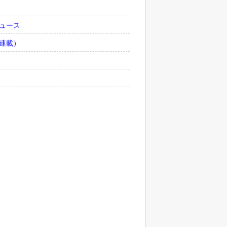
ュース
連載）