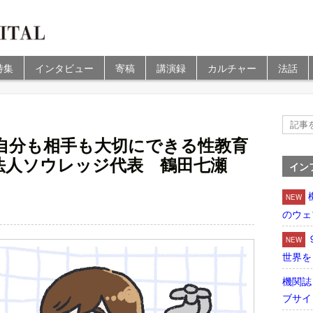
特集
インタビュー
寄稿
講演録
カルチャー
法話
自分も相手も大切にできる性教育
法人ソウレッジ代表 鶴田七瀬
イン
NEW
のウェ
NEW
世界を
機関誌
ブサイ