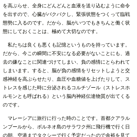
を高ぶらせ、全身にどんどんと血液を送り込むように命令
を出すので、心臓がバクバクし、緊張状態をつくって臨戦
態勢に入るのです。だから、脳がいつでもきちんと働く状
態にしておくことは、極めて大切なのです。
私たちは良くも悪くも記憶というものを持っています。
だから、今この瞬間に不安になる必要がないことにも、過
去の嫌なことに関連づけてしまい、負の感情にとらわれて
しまいます。すると、脳が負の感情をリセットしようと交
感神経を高ぶらせたり、血圧や血糖値を上げたりして、ス
トレスを感じた時に分泌されるコルチゾール（ストレスホ
ルモンとも呼ばれる）という脳内神経伝達物質が出てくる
のです。
マレーシアに旅行に行った時のことです。首都クアラル
ンプールから、ボルネオ島のサラワク州に飛行機で行く日
の朝、空港までタクシーで行く予定だったので余裕を見て