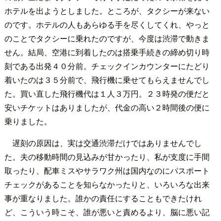
ホテルを出ようとしました。ところが、タクシーが来ない
のです。ホテルの人もあらゆる手を尽くしてくれ、やっと
のことでタクシーに乗れたのですが、今度は渋滞で動きま
せん。結局、空港に到着したのは搭乗手続きの締め切り時
刻である出発４０分前。チェックインカウンターにたどり
着いたのは３５分前で、飛行機に乗せてもらえませんでし
た。買い直した飛行機代は１人３万円。２３時発の便だと
安いチケットはありましたが、代金の高い２時間後の便に
乗りました。
遅刻の原因は、実は交通渋滞だけではありませんでし
た。夫の移動時間の見込みが甘かったり、私が支度に手間
取ったり、配車ミスやサラワク州は国内なのにパスポート
チェックがあることを知らなかったりと、いろいろな出来
事が重なりました。誰かの責任にすることもできたけれ
ど、こういう時こそ、誰が悪いと責めるより、脳に悪い記