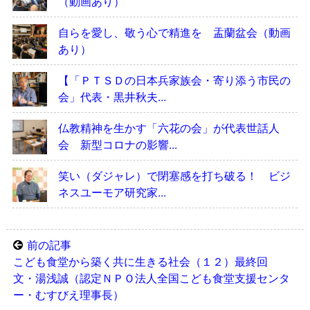
（動画あり）
自らを愛し、敬う心で精進を 盂蘭盆会（動画
あり）
【「ＰＴＳＤの日本兵家族会・寄り添う市民の
会」代表・黒井秋夫...
仏教精神を生かす「六花の会」が代表世話人
会 新型コロナの影響...
笑い（ダジャレ）で閉塞感を打ち破る！ ビジ
ネスユーモア研究家...
前の記事
こども食堂から築く共に生きる社会（１２）最終回
文・湯浅誠（認定ＮＰＯ法人全国こども食堂支援センタ
ー・むすびえ理事長）