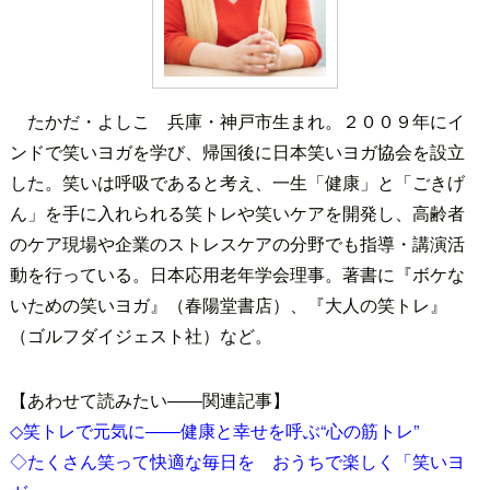
たかだ・よしこ 兵庫・神戸市生まれ。２００９年にイ
ンドで笑いヨガを学び、帰国後に日本笑いヨガ協会を設立
した。笑いは呼吸であると考え、一生「健康」と「ごきげ
ん」を手に入れられる笑トレや笑いケアを開発し、高齢者
のケア現場や企業のストレスケアの分野でも指導・講演活
動を行っている。日本応用老年学会理事。著書に『ボケな
いための笑いヨガ』（春陽堂書店）、『大人の笑トレ』
（ゴルフダイジェスト社）など。
【あわせて読みたい――関連記事】
◇笑トレで元気に――健康と幸せを呼ぶ“心の筋トレ”
◇たくさん笑って快適な毎日を おうちで楽しく「笑いヨ