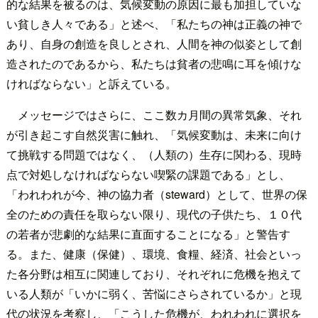
的な結果を被るのは、気候変動の原因に最も加担していな
い貧しき人々である」と述べ、「私たちの神は正義の神で
あり、自身の創造を良しとされ、人間を神の似姿として創
造されたのであるから、私たちは貧者の悲鳴に耳を傾けな
ければならない」と訴えている。
メッセージではさらに、ここ数カ月間の異常気象、それ
が引き起こす自然災害に触れ、「気候変動は、未来に向け
て挑戦する問題ではなく、（人類の）生存に関わる、現時
点で対処しなければならない喫緊の課題である」とし、
「われわれが今、神の協力者（steward）として、世界の保
全のための責任を取らない限り、現代の子供たち、１０代
の若者が悲劇的な結果に直面することになる」と警告す
る。また、健康（保健）、環境、食糧、経済、社会といっ
た各分野は相互に関連しており、それぞれに危機を抱えて
いる人類が「いかに弱く、苦悩にさらされているか」と現
代の状況を考察し、「こうした危機が、われわれに選択を