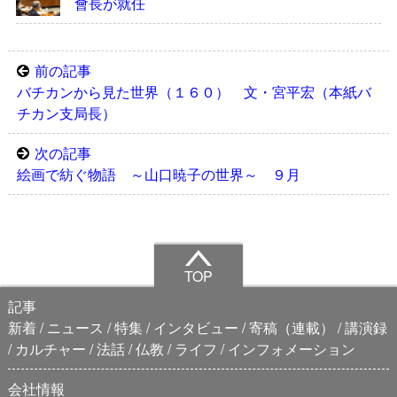
會長が就任
前の記事
バチカンから見た世界（１６０） 文・宮平宏（本紙バ
チカン支局長）
次の記事
絵画で紡ぐ物語 ～山口暁子の世界～ ９月
TOP
記事
新着
ニュース
特集
インタビュー
寄稿（連載）
講演録
カルチャー
法話
仏教
ライフ
インフォメーション
会社情報