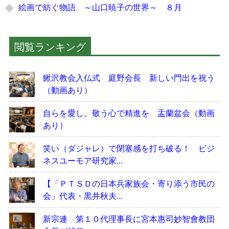
絵画で紡ぐ物語 ～山口暁子の世界～ ８月
閲覧ランキング
鰍沢教会入仏式 庭野会長 新しい門出を祝う
（動画あり）
自らを愛し、敬う心で精進を 盂蘭盆会（動画
あり）
笑い（ダジャレ）で閉塞感を打ち破る！ ビジ
ネスユーモア研究家...
【「ＰＴＳＤの日本兵家族会・寄り添う市民の
会」代表・黒井秋夫...
新宗連 第１０代理事長に宮本惠司妙智會教団