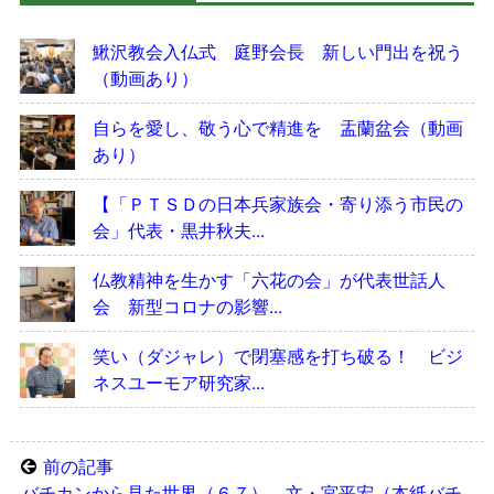
鰍沢教会入仏式 庭野会長 新しい門出を祝う
（動画あり）
自らを愛し、敬う心で精進を 盂蘭盆会（動画
あり）
【「ＰＴＳＤの日本兵家族会・寄り添う市民の
会」代表・黒井秋夫...
仏教精神を生かす「六花の会」が代表世話人
会 新型コロナの影響...
笑い（ダジャレ）で閉塞感を打ち破る！ ビジ
ネスユーモア研究家...
前の記事
バチカンから見た世界（６７） 文・宮平宏（本紙バチ