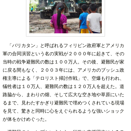
「バリカタン」と呼ばれるフィリピン政府軍とアメリカ
軍の合同演習という名の実戦が２０００年に起きて、その
当時の戦争避難民の数は１００万人。その後、避難民が家
に戻る間もなく、２００３年には、アメリカのブッシュ政
権主導による「テロリスト掃討作戦」で、空爆も行われ、
犠牲者は１０万人、避難民の数は１２０万人を超えた。道
路脇から、まわりの畑、そして広大な空き地や草原にいた
るまで、見わたすかぎり避難民で埋めつくされている現場
を見て、驚きと同時に心をえぐられるような強いショック
が体をかけめぐった。