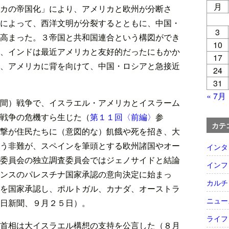
月
カの帝国化」により、アメリカと欧州が分断さ
によって、西洋文明が分裂するとともに、中国・
3
高まった。３帝国と共和国連合という構図ができ
10
、インドは最近アメリカと友好的だったにもかか
17
、アメリカに背を向けて、中国・ロシアと急接近
24
31
« 7月
間）戦争で、イスラエル・アメリカとイスラーム
戦争の危機すら生じた（
第１１回〈前編〉
参
カテ
撃が住民たちに（意図的な）飢餓や死を招き、大
う非難が、スペインを筆頭とする欧州諸国やオー
インタ
委員会の独立調査委員会ではジェノサイドと結論
インフ
ンスのパレスチナ国家承認の意向決定に始まっ
カルチ
を国家承認し、ポルトガル、カナダ、オーストラ
ニュー
日新聞、９月２５日）。
ライフ
首相は大イスラエル構想の支持を公言した（８月