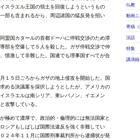
仏教
イスラエル王国の領土を回復しようというもの
一部も含まれるから、周辺諸国の猛反発を招い
動画ニ
寄稿（
法話
同盟国カタールの首都ドーハに停戦交渉のため滞
導部を空爆して５人を殺した。ガザ停戦交渉で仲
特集
、憤激して非難した。国連でも理事国すべてが合
講演録
月１５日ごろからガザの地上侵攻を開始した。国
求める決議案を採択しようとしたが、アメリカの
イスラエルは南シリア、東レバノン、イエメン
と攻撃している。
が極めて濃厚で、政治的・倫理的には無法国家と
ロシアもしばしば国際法違反を強く非難してい
０２４年１１月に国際刑事裁判所から逮捕状が発