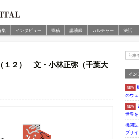
特集
インタビュー
寄稿
講演録
カルチャー
法話
）
（１２） 文・小林正弥（千葉大
イン
NEW
のウェ
NEW
世界を
機関誌
ブサイ