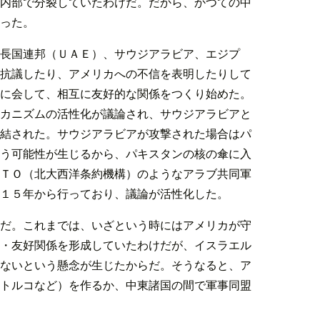
内部で分裂していたわけだ。だから、かつての中
った。
長国連邦（ＵＡＥ）、サウジアラビア、エジプ
抗議したり、アメリカへの不信を表明したりして
に会して、相互に友好的な関係をつくり始めた。
カニズムの活性化が議論され、サウジアラビアと
結された。サウジアラビアが攻撃された場合はパ
う可能性が生じるから、パキスタンの核の傘に入
ＴＯ（北大西洋条約機構）のようなアラブ共同軍
１５年から行っており、議論が活性化した。
だ。これまでは、いざという時にはアメリカが守
・友好関係を形成していたわけだが、イスラエル
ないという懸念が生じたからだ。そうなると、ア
トルコなど）を作るか、中東諸国の間で軍事同盟