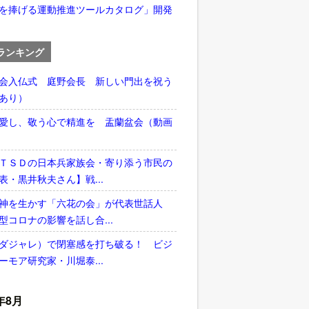
を捧げる運動推進ツールカタログ」開発
ランキング
会入仏式 庭野会長 新しい門出を祝う
あり）
愛し、敬う心で精進を 盂蘭盆会（動画
ＴＳＤの日本兵家族会・寄り添う市民の
表・黒井秋夫さん】戦...
神を生かす「六花の会」が代表世話人
型コロナの影響を話し合...
ダジャレ）で閉塞感を打ち破る！ ビジ
ーモア研究家・川堀泰...
年8月