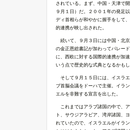
されている。まず、中国・天津で開
９月１日）だ。２００１年の発足以
ディ首相らが和やかに握手をして、
的連携が映し出された。
続いて、９月３日には中国・北京
の金正恩総書記が加わってパレード
に、西欧に対する国際的連携が加速
いう点で歴史的な式典となるかもし
そして９月１５日には、イスラエ
ブ首脳会議をドーハで主催。イラン
エルを非難する宣言を出した。
これまではアラブ諸国の中で、ア
ト、サウジアラビア、湾岸諸国、ヨ
れていたので、イスラエルがイラン