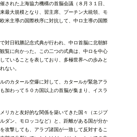
催された上海協力機構の首脳会議（８月３１日、
来最大規模となり、習主席、プーチン大統領、モ
欧米主導の国際秩序に対抗して、中ロ主導の国際
で対日戦勝記念式典が行われ、中ロ首脳に北朝鮮
観覧に向かった。この二つの式典は、中ロを中心
していることを表しており、多極世界への歩みと
れない。
ルのカタール空爆に対して、カタールが緊急アラ
も加わって５０カ国以上の首脳が集まり、イスラ
メリカと友好的な関係を築いてきた国々（エジプ
ルダン、モロッコなど）と、距離がある国が分か
を攻撃しても、アラブ諸国が一致して反対するこ