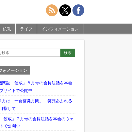
仏教
ライフ
インフォメーション
フォメーション
機関誌「佼成」８月号の会長法話を本会
ブサイトで公開中
９月は「一食啓発月間」 笑顔あふれる
目指して
「佼成」７月号の会長法話を本会のウェ
トで公開中