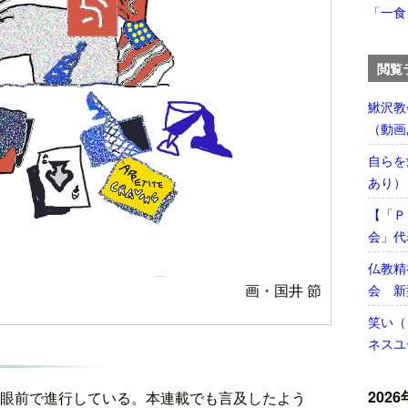
「一食
閲覧
鰍沢教
（動画
自らを
あり）
【「Ｐ
会」代
仏教精
画・国井 節
会 新
笑い（
ネスユ
2026
眼前で進行している。本連載でも言及したよう