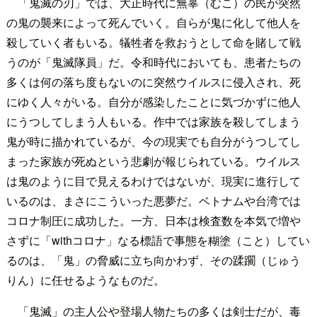
「鬼滅の刃」では、大正時代に無辜（むこ）の民が突然
の鬼の襲来によって死んでいく。自らが鬼に化して他人を
殺していく者もいる。犠牲者を救おうとして命を賭して戦
うのが「鬼滅隊員」だ。令和時代においても、患者たちの
多くは何の落ち度もないのに突然ウイルスに侵入され、死
にゆく人々がいる。自分が感染したことに気づかずに他人
にうつしてしまう人もいる。作中では家族を殺してしまう
鬼が時に描かれているが、今の現実でも自分がうつしてし
まった家族が死ぬという悲劇が報じられている。ウイルス
は鬼のように目で見えるわけではないが、現実に進行して
いるのは、まさにこういった悪夢だ。ベトナムや台湾では
コロナ制圧に成功した。一方、日本は検査数を本気で増や
さずに「withコロナ」なる標語で事態を糊塗（こと）してい
るのは、「鬼」の脅威に立ち向かわず、その蹂躙（じゅう
りん）に任せるようなものだ。
「鬼滅」の主人公や登場人物たちの多くは剣士だが、毒