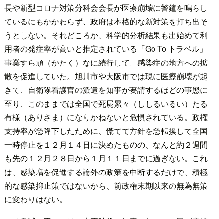
長や新型コロナ対策分科会会長が医療崩壊に警鐘を鳴らし
ているにもかかわらず、政府は本格的な新対策を打ち出そ
うとしない。それどころか、科学的分析結果も出始めて利
用者の発症率が高いと推定されている「Go To トラベル」
事業すら頑（かたく）なに続行して、感染症の地方への拡
散を促進していた。旭川市や大阪市では現に医療崩壊が起
きて、自衛隊看護官の派遣を知事が要請するほどの事態に
至り、このままでは全国で死屍累々（ししるいるい）たる
有様（ありさま）になりかねないと危惧されている。政権
支持率が急降下したために、慌てて方針を急転換して全国
一時停止を１２月１４日に決めたものの、なんと約２週間
も先の１２月２８日から１月１１日までに過ぎない。これ
は、感染増を促進する論外の政策を中断するだけで、積極
的な感染抑止策ではないから、前政権末期以来の無為無策
に変わりはない。