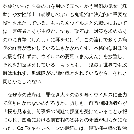
や薬といった医薬の力を用いて立ち向かう異例の鬼女（珠
世）や女性隊士（胡蝶しのぶ）も鬼退治に決定的に重要な
役割を果たしている。もちろんウイルスとの戦いにおいて
は、医療者こそが主役だ。でも、政府は、対策を求めるそ
の声に真摯（しんし）に耳を傾けず、この流行で多くの病
院の経営が悪化しているにもかかわらず、本格的な財政的
支援も行わずに、ウイルスの蔓延（まんえん）を放置し、
それを加速さえしている。もっとも、「鬼滅」世界でも政
府は現れず、鬼滅隊が民間組織とされているから、それと
同じかもしれない。
なぜ今の政府は、罪なき人々の命を奪うウイルスに全力
で立ち向かわないのだろうか。折しも、前首相関係者らが
「桜を見る会」前夜祭の問題で捜査を受けていることが報
じられ、国会における前首相の答弁との矛盾が明らかにな
った。Go To キャンペーンの継続には、現政権中枢の政治