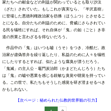
家たちへの献金などの利益が関わっているとも取り沙汰
（ざた）されていた。もしこれが真実なら、「半沢直樹」
に登場した悪徳利権政治家を彷彿（ほうふつ）とさせるこ
とになる。自分たちの利益のために、脅威にさらされてい
る民を犠牲にすれば、それ自体が「鬼」の如（ごと）き非
道の所業と言わざるを得ないだろう。
作品中の「鬼」はいつも嘘（うそ）をつき、冷酷だ。政
治家が虚偽答弁を繰り返したり、私益のために人々を犠牲
にしたりするとすれば、似たような腐臭が漂うだろう。
「鬼滅」の主人公・竈門炭治郎（かまどたんじろう）たち
は「鬼」の嘘や悪業を感じる鋭敏な臭覚や聴覚を持ってい
る。この世で、私たちもそうした感覚を研ぎ澄ませるべき
かもしれない。
【次ページ：秘められた仏教的世界観の引力】
1
2