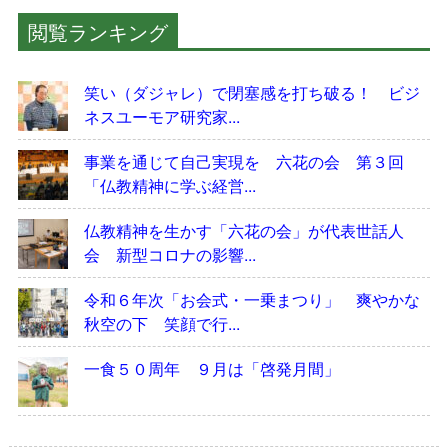
閲覧ランキング
笑い（ダジャレ）で閉塞感を打ち破る！ ビジ
ネスユーモア研究家...
事業を通じて自己実現を 六花の会 第３回
「仏教精神に学ぶ経営...
仏教精神を生かす「六花の会」が代表世話人
会 新型コロナの影響...
令和６年次「お会式・一乗まつり」 爽やかな
秋空の下 笑顔で行...
一食５０周年 ９月は「啓発月間」