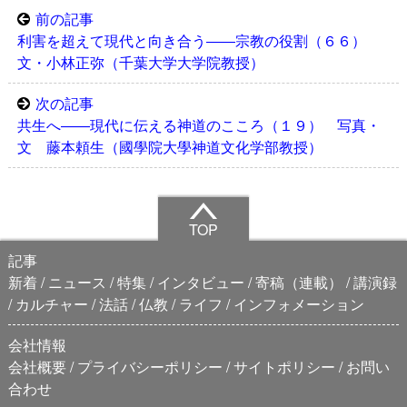
前の記事
利害を超えて現代と向き合う――宗教の役割（６６）
文・小林正弥（千葉大学大学院教授）
次の記事
共生へ――現代に伝える神道のこころ（１９） 写真・
文 藤本頼生（國學院大學神道文化学部教授）
TOP
記事
新着
ニュース
特集
インタビュー
寄稿（連載）
講演録
カルチャー
法話
仏教
ライフ
インフォメーション
会社情報
会社概要
プライバシーポリシー
サイトポリシー
お問い
合わせ