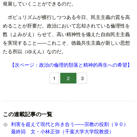
発展していくことができるのだ。
ポピュリズムが横行しつつある今日、民主主義の質を高
めることが肝要だ。政治において忘却されている倫理性を
甦（よみがえ）らせて、高い精神性を備えた自由民主主義
を実現すること――これこそ、徳義共生主義が新しい思想
たる所以（ゆえん）なのだ。
【次ページ：政治の倫理的頽落と精神的再生への希望】
1
2
3
この連載記事の一覧
利害を超えて現代と向き合う――宗教の役割（９０）
最終回 文・小林正弥（千葉大学大学院教授）