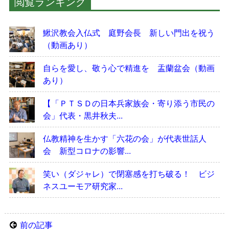
閲覧ランキング
鰍沢教会入仏式 庭野会長 新しい門出を祝う
（動画あり）
自らを愛し、敬う心で精進を 盂蘭盆会（動画
あり）
【「ＰＴＳＤの日本兵家族会・寄り添う市民の
会」代表・黒井秋夫...
仏教精神を生かす「六花の会」が代表世話人
会 新型コロナの影響...
笑い（ダジャレ）で閉塞感を打ち破る！ ビジ
ネスユーモア研究家...
前の記事