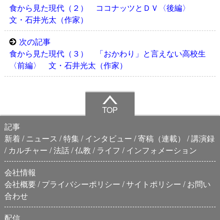
食から見た現代（２） ココナッツとＤＶ〈後編〉
文・石井光太（作家）
次の記事
食から見た現代（３） 「おかわり」と言えない高校生
〈前編〉 文・石井光太（作家）
TOP
記事
新着
ニュース
特集
インタビュー
寄稿（連載）
講演録
カルチャー
法話
仏教
ライフ
インフォメーション
会社情報
会社概要
プライバシーポリシー
サイトポリシー
お問い
合わせ
配信