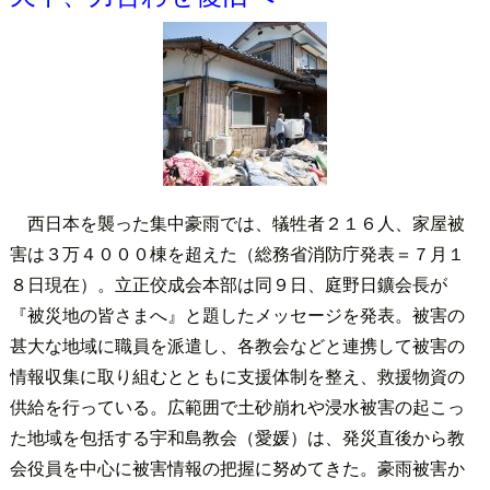
西日本を襲った集中豪雨では、犠牲者２１６人、家屋被
害は３万４０００棟を超えた（総務省消防庁発表＝７月１
８日現在）。立正佼成会本部は同９日、庭野日鑛会長が
『被災地の皆さまへ』と題したメッセージを発表。被害の
甚大な地域に職員を派遣し、各教会などと連携して被害の
情報収集に取り組むとともに支援体制を整え、救援物資の
供給を行っている。広範囲で土砂崩れや浸水被害の起こっ
た地域を包括する宇和島教会（愛媛）は、発災直後から教
会役員を中心に被害情報の把握に努めてきた。豪雨被害か