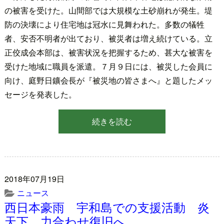
の被害を受けた。山間部では大規模な土砂崩れが発生。堤
防の決壊により住宅地は冠水に見舞われた。多数の犠牲
者、安否不明者が出ており、被災者は増え続けている。立
正佼成会本部は、被害状況を把握するため、甚大な被害を
受けた地域に職員を派遣。７月９日には、被災した会員に
向け、庭野日鑛会長が『被災地の皆さまへ』と題したメッ
セージを発表した。
続きを読む
2018年07月19日
ニュース
西日本豪雨 宇和島での支援活動 炎
天下、力合わせ復旧へ