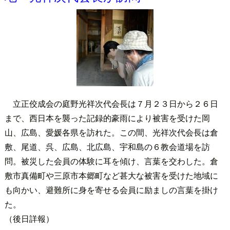
立正佼成会の庭野光祥次代会長は７月２３日から２６日
まで、西日本を襲った記録的豪雨により被害を受けた岡
山、広島、愛媛各県を訪れた。この間、光祥次代会長は倉
敷、尾道、呉、広島、北広島、宇和島の６教会道場を訪
問。被災した会員の体験に耳を傾け、言葉を交わした。倉
敷市真備町や三原市本郷町など甚大な被害を受けた地域に
も向かい、避難所に身を寄せる会員に励ましの言葉を掛け
た。
（後日詳報）