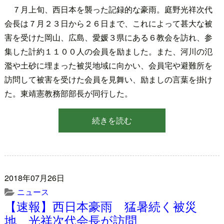
７月上旬、西日本を襲った記録的な豪雨。庭野光祥次代
会長は７月２３日から２６日まで、これによって甚大な被
害を受けた岡山、広島、愛媛３県にある６教会を訪れ、参
集した計約１１００人の会員を励ました。また、河川の氾
濫や土砂に埋まった被災地域に向かい、会員宅や避難所を
訪問して被害を受けた会員を見舞い、励ましの言葉を掛け
た。東靖憲教務部部長が同行した。
続きを読む
2018年07月26日
ニュース
【速報】西日本豪雨 猛暑続く被災
地 光祥次代会長が訪問