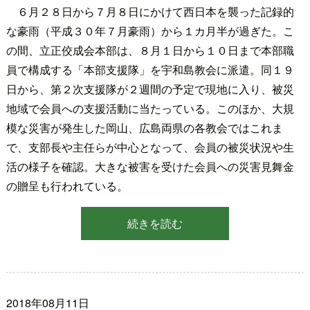
６月２８日から７月８日にかけて西日本を襲った記録的
な豪雨（平成３０年７月豪雨）から１カ月半が過ぎた。こ
の間、立正佼成会本部は、８月１日から１０日まで本部職
員で構成する「本部支援隊」を宇和島教会に派遣。同１９
日から、第２次支援隊が２週間の予定で現地に入り、被災
地域で会員への支援活動に当たっている。このほか、大規
模な災害が発生した岡山、広島両県の各教会ではこれま
で、支部長や主任らが中心となって、会員の被災状況や生
活の様子を確認。大きな被害を受けた会員への災害見舞金
の贈呈も行われている。
続きを読む
2018年08月11日