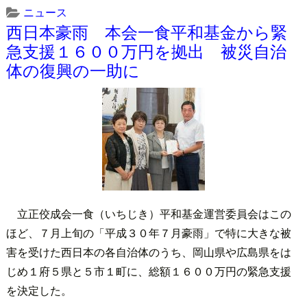
ニュース
西日本豪雨 本会一食平和基金から緊
急支援１６００万円を拠出 被災自治
体の復興の一助に
立正佼成会一食（いちじき）平和基金運営委員会はこの
ほど、７月上旬の「平成３０年７月豪雨」で特に大きな被
害を受けた西日本の各自治体のうち、岡山県や広島県をは
じめ１府５県と５市１町に、総額１６００万円の緊急支援
を決定した。