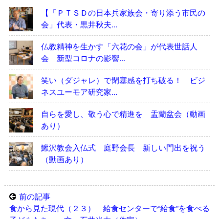
【「ＰＴＳＤの日本兵家族会・寄り添う市民の
会」代表・黒井秋夫...
仏教精神を生かす「六花の会」が代表世話人
会 新型コロナの影響...
笑い（ダジャレ）で閉塞感を打ち破る！ ビジ
ネスユーモア研究家...
自らを愛し、敬う心で精進を 盂蘭盆会（動画
あり）
鰍沢教会入仏式 庭野会長 新しい門出を祝う
（動画あり）
前の記事
食から見た現代（２３） 給食センターで“給食”を食べる