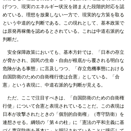
げつつ、現実のエネルギー状況を踏まえた段階的対応を認
めている。理想を放棄しない一方で、現実的な方策を取る
という中道的な判断である。この現れとして、基本政策で
は原発再稼働を認めるとされている。これは中道右派的な
判断だ。
安全保障政策においても、基本方針では、「日本の存立
が脅かされ、国民の生命・自由が根底から覆される明白な
危険がある事態」に言及しつつ、「存立危機事態における
自国防衛のための自衛権行使は合憲」としている。「合
憲」という表現に、中道右派的な判断が見える。
ただ、ここで注目すべきは、「自国防衛のための自衛権
行使」について合憲と表現されていることだ。この表現は
日本が攻撃されたときの「個別的自衛権」（専守防衛）を
連想させる。綱領の「第４の柱」に「憲法の平和主義に基
づく専守防衛を基本に」と明記されていることに呼応して