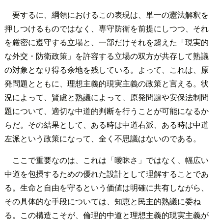
要するに、綱領におけるこの表現は、単一の憲法解釈を
押しつけるものではなく、専守防衛を前提にしつつ、それ
を厳密に遵守する立場と、一部だけそれを超えた「現実的
な外交・防衛政策」を許容する立場の双方が共存して熟議
の対象となり得る余地を残している。よって、これは、原
発問題とともに、理想主義的現実主義の政策と言える。状
況によって、賢慮と熟議によって、原発問題や安保法制問
題について、適切な中道的判断を行うことが可能になるか
らだ。その結果として、ある時は中道右派、ある時は中道
左派という政策になって、全く不思議はないのである。
ここで重要なのは、これは「曖昧さ」ではなく、幅広い
中道を包摂するための優れた設計として理解することであ
る。生命と自由を守るという価値は明確に共有しながら、
その具体的な手段については、知恵と民主的熟議に委ね
る。この構造こそが、倫理的中道と理想主義的現実主義が