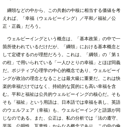
綱領などの中から、この共創の中核に相当する価値を考
えれば、「幸福（ウェルビーイング）／平和／福祉／公
正・正義」だろう。
ウェルビーイングという概念は、「基本政策」の中で一
箇所使われているだけだが、「綱領」における基本概念と
して定礎するのが理想だろう。これは、「綱領」の「第１
の柱」で用いられている「一人ひとりの幸福」とほぼ同義
だ。ポジティブ心理学の中心的概念であり、ウェルビーイ
ングが政治の理念となることは最大級に重要だ。これは快
楽的幸福だけではなく、持続的な質的にも高い幸福を含
む。平和と福祉は公共的ウェルビーイングの核心だ。そも
そも「福祉」という用語は、日本語では幸福を表し、英語
のウェルフェア（幸福）も、ウェルビーイングと語源が同
じなのである。また、公正は、私の分析では「法の遵守、
平等、公明性、互恵性」からなる概念であり、この中の倫