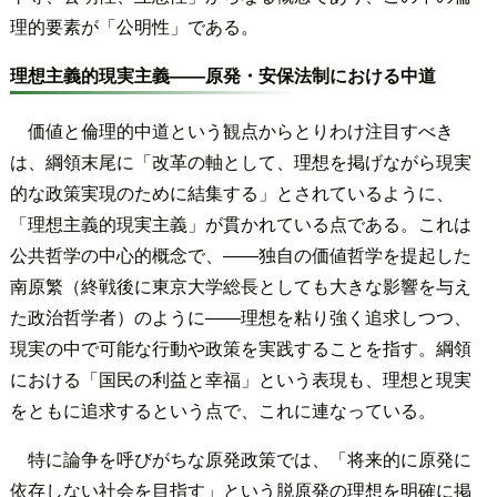
理的要素が「公明性」である。
理想主義的現実主義――原発・安保法制における中道
価値と倫理的中道という観点からとりわけ注目すべき
は、綱領末尾に「改革の軸として、理想を掲げながら現実
的な政策実現のために結集する」とされているように、
「理想主義的現実主義」が貫かれている点である。これは
公共哲学の中心的概念で、――独自の価値哲学を提起した
南原繁（終戦後に東京大学総長としても大きな影響を与え
た政治哲学者）のように――理想を粘り強く追求しつつ、
現実の中で可能な行動や政策を実践することを指す。綱領
における「国民の利益と幸福」という表現も、理想と現実
をともに追求するという点で、これに連なっている。
特に論争を呼びがちな原発政策では、「将来的に原発に
依存しない社会を目指す」という脱原発の理想を明確に掲