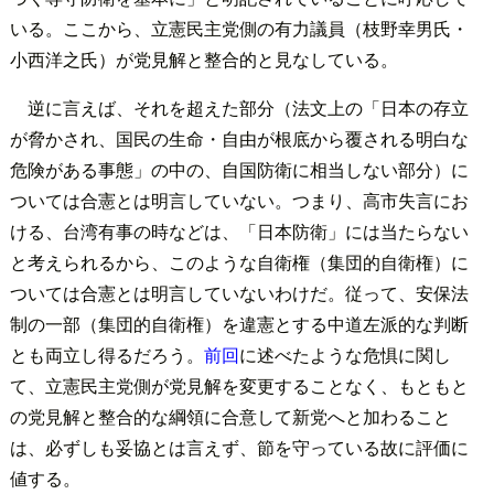
いる。ここから、立憲民主党側の有力議員（枝野幸男氏・
小西洋之氏）が党見解と整合的と見なしている。
逆に言えば、それを超えた部分（法文上の「日本の存立
が脅かされ、国民の生命・自由が根底から覆される明白な
危険がある事態」の中の、自国防衛に相当しない部分）に
ついては合憲とは明言していない。つまり、高市失言にお
ける、台湾有事の時などは、「日本防衛」には当たらない
と考えられるから、このような自衛権（集団的自衛権）に
ついては合憲とは明言していないわけだ。従って、安保法
制の一部（集団的自衛権）を違憲とする中道左派的な判断
とも両立し得るだろう。
前回
に述べたような危惧に関し
て、立憲民主党側が党見解を変更することなく、もともと
の党見解と整合的な綱領に合意して新党へと加わること
は、必ずしも妥協とは言えず、節を守っている故に評価に
値する。