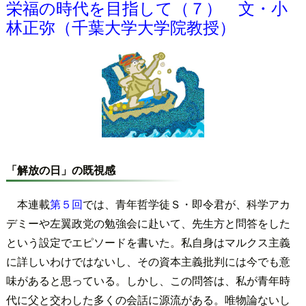
栄福の時代を目指して（７） 文・小
林正弥（千葉大学大学院教授）
「解放の日」の既視感
本連載
第５回
では、青年哲学徒Ｓ・即令君が、科学アカ
デミーや左翼政党の勉強会に赴いて、先生方と問答をした
という設定でエピソードを書いた。私自身はマルクス主義
に詳しいわけではないし、その資本主義批判には今でも意
味があると思っている。しかし、この問答は、私が青年時
代に父と交わした多くの会話に源流がある。唯物論ないし