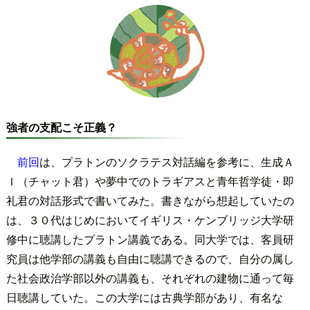
強者の支配こそ正義？
前回
は、プラトンのソクラテス対話編を参考に、生成Ａ
Ｉ（チャット君）や夢中でのトラギアスと青年哲学徒・即
礼君の対話形式で書いてみた。書きながら想起していたの
は、３０代はじめにおいてイギリス・ケンブリッジ大学研
修中に聴講したプラトン講義である。同大学では、客員研
究員は他学部の講義も自由に聴講できるので、自分の属し
た社会政治学部以外の講義も、それぞれの建物に通って毎
日聴講していた。この大学には古典学部があり、有名な