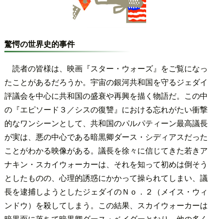
驚愕の世界史的事件
読者の皆様は、映画『スター・ウォーズ』をご覧になっ
たことがあるだろうか。宇宙の銀河共和国を守るジェダイ
評議会を中心に共和国の盛衰や再興を描く物語だ。この中
の『エピソード３／シスの復讐』における忘れがたい衝撃
的なワンシーンとして、共和国のパルパティーン最高議長
が実は、悪の中心である暗黒卿ダース・シディアスだった
ことがわかる映像がある。議長を徐々に信じてきた若きア
ナキン・スカイウォーカーは、それを知って初めは倒そう
としたものの、心理的誘惑にかかって操られてしまい、議
長を逮捕しようとしたジェダイのＮｏ．２（メイス・ウィ
ンドウ）を殺してしまう。この結果、スカイウォーカーは
暗黒面に落ちて暗黒卿ダース・ベイダーとなり、他の多く