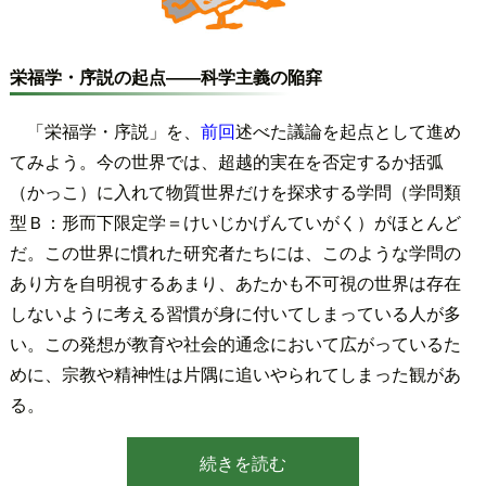
栄福学・序説の起点――科学主義の陥穽
「栄福学・序説」を、
前回
述べた議論を起点として進め
てみよう。今の世界では、超越的実在を否定するか括弧
（かっこ）に入れて物質世界だけを探求する学問（学問類
型Ｂ：形而下限定学＝けいじかげんていがく）がほとんど
だ。この世界に慣れた研究者たちには、このような学問の
あり方を自明視するあまり、あたかも不可視の世界は存在
しないように考える習慣が身に付いてしまっている人が多
い。この発想が教育や社会的通念において広がっているた
めに、宗教や精神性は片隅に追いやられてしまった観があ
る。
続きを読む