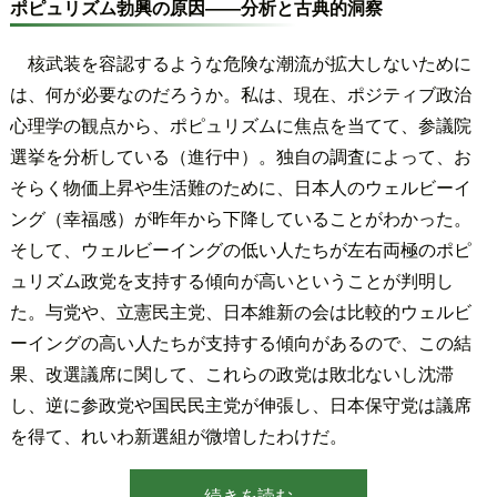
ポピュリズム勃興の原因――分析と古典的洞察
核武装を容認するような危険な潮流が拡大しないために
は、何が必要なのだろうか。私は、現在、ポジティブ政治
心理学の観点から、ポピュリズムに焦点を当てて、参議院
選挙を分析している（進行中）。独自の調査によって、お
そらく物価上昇や生活難のために、日本人のウェルビーイ
ング（幸福感）が昨年から下降していることがわかった。
そして、ウェルビーイングの低い人たちが左右両極のポピ
ュリズム政党を支持する傾向が高いということが判明し
た。与党や、立憲民主党、日本維新の会は比較的ウェルビ
ーイングの高い人たちが支持する傾向があるので、この結
果、改選議席に関して、これらの政党は敗北ないし沈滞
し、逆に参政党や国民民主党が伸張し、日本保守党は議席
を得て、れいわ新選組が微増したわけだ。
続きを読む