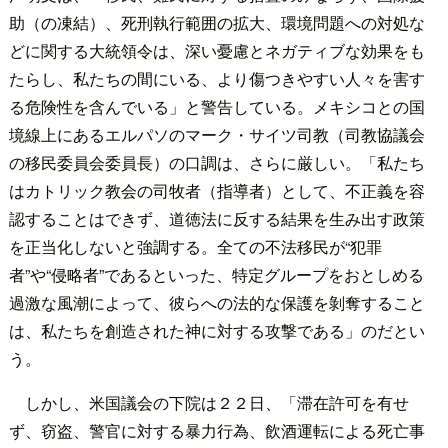
助（の凍結）、死刑執行範囲の拡大、環境問題への対処な
どに関する大統領令は、深い憂慮とネガティブな効果をも
たらし、私たちの間にいる、より傷つきやすい人々を害す
る危険性を含んでいる」と警告している。メキシコとの国
境線上にあるエルパソのマーク・サイツ司教（司教協議会
の移民委員会委員長）の口調は、さらに厳しい。「私たち
はカトリック教会の司牧者（指導者）として、不正義を容
認することはできず、道徳法に反する結果を生み出す政策
を正当化しないと強調する。全ての不法移民が“犯罪
者”や“侵略者”であるといった、特定グループをおとしめる
過激な風潮によって、彼らへの法的な保護を剝奪すること
は、私たちを創造された神に対する攻撃である」のだとい
う。
しかし、米国議会の下院は２２日、「滞在許可を有せ
ず、窃盗、警官に対する暴力行為、飲酒運転による死亡事