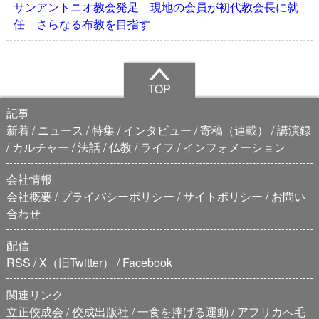
サンアントニオ教会発足 現地の会員が初代教会長に就
任 さらなる布教を目指す
TOP
記事
新着
ニュース
特集
インタビュー
寄稿（連載）
講演録
カルチャー
法話
仏教
ライフ
インフォメーション
会社情報
会社概要
プライバシーポリシー
サイトポリシー
お問い
合わせ
配信
RSS
X（旧Twitter）
Facebook
関連リンク
立正佼成会
佼成出版社
一食を捧げる運動
アフリカへ毛