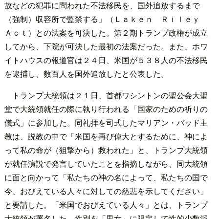
故などの犯罪に問われた不法移民を、国外追放するまで
（強制）収容所で監禁する」（Ｌａｋｅｎ Ｒｉｌｅｙ
Ａｃｔ）との法案を可決した。第２期トランプ政権が成立
してから、下院が可決した最初の法案だった。また、ホワ
イトハウスの報道官は２４日、米国が５３８人の不法移民
を逮捕し、数百人を国外追放したと公表した。
トランプ大統領は２１日、首都ワシントンの聖公会大聖
堂で大統領就任の際に執り行われる「国家のための祈りの
儀式」に参加した。同礼拝を司式したマリアン・バッド主
教は、説教の中で「米国を再び偉大とするために、神によ
って私の命が（狙撃から）救われた」と、トランプ大統領
が就任演説で発言していたことを指摘しながら、同大統領
に面と向かって「私たちの神の名によって、私たちの国で
今、おびえている人々に対しての慈悲を示してください」
と要請した。「米国でおびえている人々」とは、トランプ
大統領が署名した、性別を「男女」に限定して性的少数派