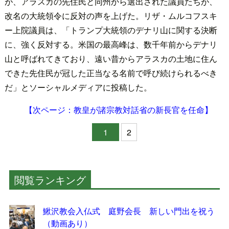
が、アラスカの先住民と同州から選出された議員たちが、
改名の大統領令に反対の声を上げた。リザ・ムルコフスキ
ー上院議員は、「トランプ大統領のデナリ山に関する決断
に、強く反対する。米国の最高峰は、数千年前からデナリ
山と呼ばれてきており、遠い昔からアラスカの土地に住ん
できた先住民が冠した正当なる名前で呼び続けられるべき
だ」とソーシャルメディアに投稿した。
【次ページ：教皇が諸宗教対話省の新長官を任命】
1
2
閲覧ランキング
鰍沢教会入仏式 庭野会長 新しい門出を祝う
（動画あり）