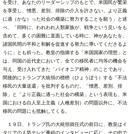
を受け、あなたのリーダーシップのもとで、米国民が繁栄
を享受し、憎悪、差別、排除の介入を許さない、より正義
に適（かな）った社会の構築に努力することを願う」と述
べ、「同時に、われわれ人類家族が、戦争という災いをも
含めて、多くの困難に直面している時に、神があなたを、
諸国民間の平和と和解を促進する努力に導いてくださるよ
うに」とも祈った。教皇の指摘する「米国国家の理想」と
は、同国の近代史において、全ての移民者に均等の機会を
与え、受け入れてきた「パイオニア精神」のことであり、
間接的にトランプ大統領の標榜（ひょうぼう）する「不法
移民の大量送還」を批判するものだ。「憎悪、差別、排
除」と「より正義に適った社会の構築」という表現も、米
国における白人至上主義（人種差別）の問題以外に、不法
移民の問題にも抵触してくる。
１９日、トランプ氏の大統領就任式の前日に、教皇はイ
タリアの人気テレビ番組のインタビューに応じ、その中で