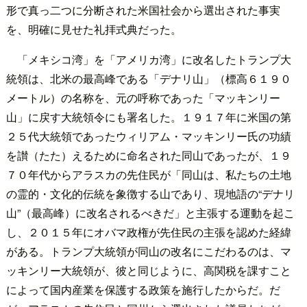
形で真っ二つに分断された米国社会から選出された事実
を、明確に見せた礼拝式典だった。
「メキシコ湾」を「アメリカ湾」に改名したトランプ大
統領は、北米の最高峰である「デナリ山」（標高６１９０
メートル）の名称を、元の呼称であった「マッキンリー
山」に戻す大統領令にも署名した。１９１７年に米国の第
２５代大統領であったウィリアム・マッキンリー氏の功績
を讃（たた）えるために命名された同山であったが、１９
７０年代からアラスカの先住民が「同山は、私たちの土地
の霊的・文化的伝統を象徴する山であり、現地語の“デナリ
山”（最高峰）に改名されるべきだ」と主張する運動を起こ
し、２０１５年にオバマ政権が先住民の主張を認めた経緯
がある。トランプ大統領が同山の改名にこだわるのは、マ
ッキンリー大統領が、彼と同じように、高関税を課すこと
によって国内産業を保護する政策を施行したからだ。だ