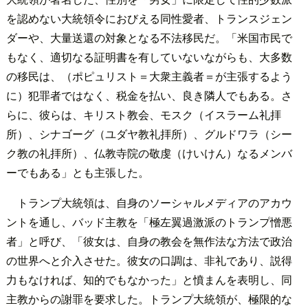
を認めない大統領令におびえる同性愛者、トランスジェン
ダーや、大量送還の対象となる不法移民だ。「米国市民で
もなく、適切なる証明書を有していないながらも、大多数
の移民は、（ポピュリスト＝大衆主義者＝が主張するよう
に）犯罪者ではなく、税金を払い、良き隣人でもある。さ
らに、彼らは、キリスト教会、モスク（イスラーム礼拝
所）、シナゴーグ（ユダヤ教礼拝所）、グルドワラ（シー
ク教の礼拝所）、仏教寺院の敬虔（けいけん）なるメンバ
ーでもある」とも主張した。
トランプ大統領は、自身のソーシャルメディアのアカウ
ントを通し、バッド主教を「極左翼過激派のトランプ憎悪
者」と呼び、「彼女は、自身の教会を無作法な方法で政治
の世界へと介入させた。彼女の口調は、非礼であり、説得
力もなければ、知的でもなかった」と憤まんを表明し、同
主教からの謝罪を要求した。トランプ大統領が、極限的な