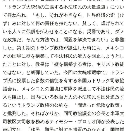
「トランプ大統領の主張する不法移民の大量送還」につい
て尋ねられ、「もし、それが本当なら、世界経済の歪（ひ
ず）みに対して何の責任も持たない、貧しく、虐げられて
いる人々に代償を払わせることになる。災難であり、ダメ
な政策だ。そんな方法では、問題を解決できない」と非難
した。第１期のトランプ政権が誕生した時にも、メキシコ
との国境に壁を構築して不法移民の流入を阻止しようとし
たことに対し、教皇は「壁を構築する者は、キリスト教徒
ではない」と糾弾していた。今回の大統領選挙で、トラン
プ氏に投票した多数の信徒を有する米国カトリック司教協
議会も、メキシコとの国境に軍隊を派遣して不法移民の流
入を阻止し、国内にいる数百万人の不法移民を国外追放す
るというトランプ政権の公約を、「間違った危険な政策」
と批判した。そればかりか、同司教協議会の会長と米軍大
司教区大司教を務めるティモシー・ブロリオ師が公表した
声明文は、「移民、難民に対する措置のみならず、国際援