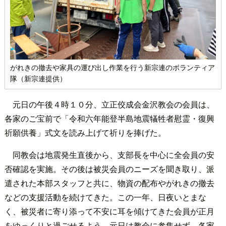
がれきの撤去や家具の運び出し作業を行う新宗連のボランティア
隊（新宗連提供）
元日の午後４時１０分、立正佼成会金沢教会の会員は、
各家のご宝前で「令和六年能登半島地震犠牲者慰霊・復興
祈願供養」式文を読み上げて祈りを捧げた。
同教会は地震発生直後から、支部長を中心に全会員の安
否確認を実施。その後は被災会員のニーズを聞き取り、派
遣された本部スタッフと共に、物資の配布やがれきの撤去
などの支援活動を続けてきた。この一年、日夜いとまな
く、被災者に寄り添って不安に耳を傾けてきた会員が正月
をゆっくりと過ごせるよう、元日は教会に参集せず、各家