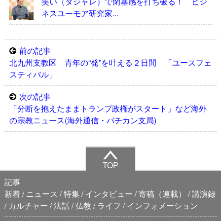
笑い（ダジャレ）で閉塞感を打ち破る！ ビジ
ネスユーモア研究家...
前の記事
北九州支教区 青年の“発”を叶える２日間 「ユースフェ
スティバル」
次の記事
「分断を抱えたままトランプ政権がスタート」など海外
の宗教ニュース(海外通信・バチカン支局)
TOP
記事
新着
ニュース
特集
インタビュー
寄稿（連載）
講演録
カルチャー
法話
仏教
ライフ
インフォメーション