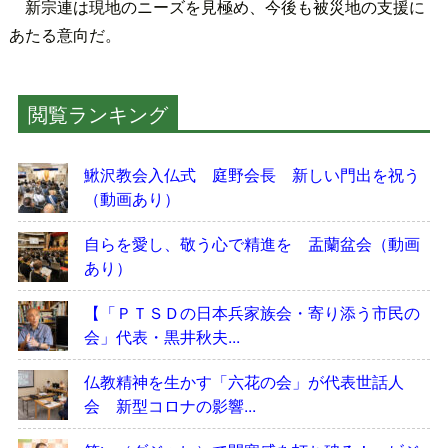
新宗連は現地のニーズを見極め、今後も被災地の支援に
あたる意向だ。
閲覧ランキング
鰍沢教会入仏式 庭野会長 新しい門出を祝う
（動画あり）
自らを愛し、敬う心で精進を 盂蘭盆会（動画
あり）
【「ＰＴＳＤの日本兵家族会・寄り添う市民の
会」代表・黒井秋夫...
仏教精神を生かす「六花の会」が代表世話人
会 新型コロナの影響...