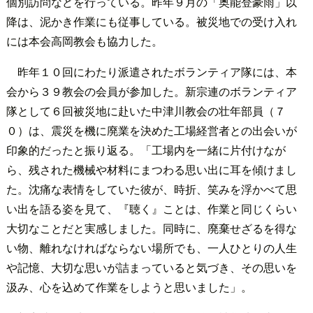
個別訪問などを行っている。昨年９月の「奥能登豪雨」以
降は、泥かき作業にも従事している。被災地での受け入れ
には本会高岡教会も協力した。
昨年１０回にわたり派遣されたボランティア隊には、本
会から３９教会の会員が参加した。新宗連のボランティア
隊として６回被災地に赴いた中津川教会の壮年部員（７
０）は、震災を機に廃業を決めた工場経営者との出会いが
印象的だったと振り返る。「工場内を一緒に片付けなが
ら、残された機械や材料にまつわる思い出に耳を傾けまし
た。沈痛な表情をしていた彼が、時折、笑みを浮かべて思
い出を語る姿を見て、『聴く』ことは、作業と同じくらい
大切なことだと実感しました。同時に、廃棄せざるを得な
い物、離れなければならない場所でも、一人ひとりの人生
や記憶、大切な思いが詰まっていると気づき、その思いを
汲み、心を込めて作業をしようと思いました」。