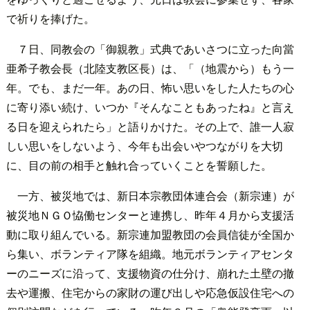
で祈りを捧げた。
７日、同教会の「御親教」式典であいさつに立った向當
亜希子教会長（北陸支教区長）は、「（地震から）もう一
年。でも、まだ一年。あの日、怖い思いをした人たちの心
に寄り添い続け、いつか『そんなこともあったね』と言え
る日を迎えられたら」と語りかけた。その上で、誰一人寂
しい思いをしないよう、今年も出会いやつながりを大切
に、目の前の相手と触れ合っていくことを誓願した。
一方、被災地では、新日本宗教団体連合会（新宗連）が
被災地ＮＧＯ恊働センターと連携し、昨年４月から支援活
動に取り組んでいる。新宗連加盟教団の会員信徒が全国か
ら集い、ボランティア隊を組織。地元ボランティアセンタ
ーのニーズに沿って、支援物資の仕分け、崩れた土壁の撤
去や運搬、住宅からの家財の運び出しや応急仮設住宅への