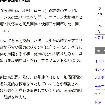
同体創設者が対話
3
在家運動体、本部・ローマ）創設者のアンドレ
10
ランスのエリゼ宮を訪問し、マクロン大統領と２
17
府の関係者と同共同体の使節団が同席した。同共
24
した。
31
« 7月
ついて意見を交わした後、大部分の時間がアフリ
政情不安や暴力の状況分析に充てられた。そうし
カテ
体が展開する平和、発展のための取り組みや、具
出（創設的届出）を行うプロジェクトなどについ
インタ
インフ
割にも話題が及び、欧州連合（ＥＵ）加盟国間の
カルチ
る決定的な役割を果たしていくことが確認され
ニュー
ける共存と寛容を促進していくため、諸宗教間対
ライフ
、懇談を終えた。
仏教