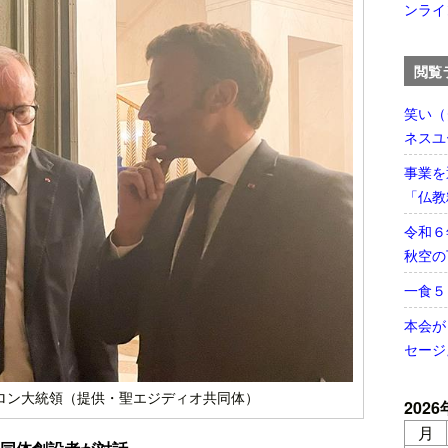
ンライ
閲覧
笑い（
ネスユ
事業を
「仏教
令和６
秋空の
一食
本会が
セージ
ロン大統領（提供・聖エジディオ共同体）
2026
月