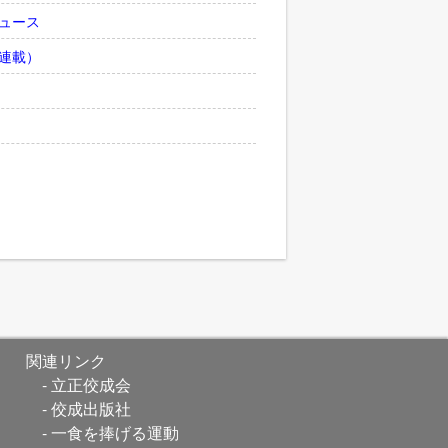
ュース
連載）
関連リンク
立正佼成会
佼成出版社
一食を捧げる運動