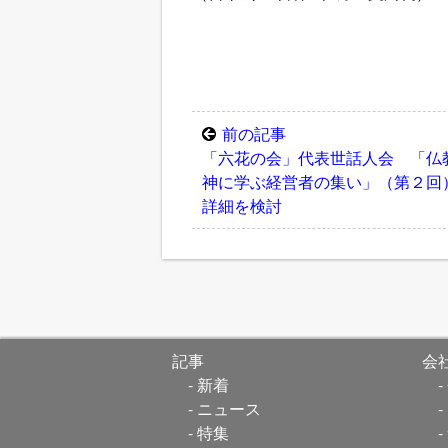
前の記事
「六花の会」代表世話人会 「仏
神に学ぶ経営者の集い」（第２回
詳細を検討
記事
会
新着
ニュース
特集