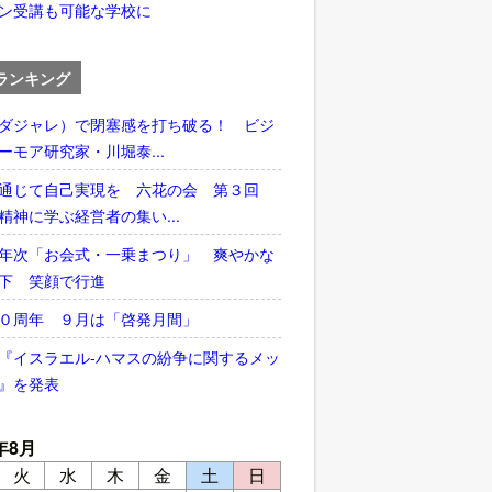
ン受講も可能な学校に
ランキング
ダジャレ）で閉塞感を打ち破る！ ビジ
ーモア研究家・川堀泰...
通じて自己実現を 六花の会 第３回
精神に学ぶ経営者の集い...
年次「お会式・一乗まつり」 爽やかな
下 笑顔で行進
５０周年 ９月は「啓発月間」
『イスラエル‐ハマスの紛争に関するメッ
』を発表
年8月
火
水
木
金
土
日