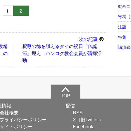
動画ニ
1
2
寄稿（
法話
特集
次の記事
教精
釈尊の徳を讃えるタイの祝日「仏誕
講演録
）の
節」迎え バンコク教会会員が清掃活
動
TOP
社情報
配信
会社概要
RSS
プライバシーポリシー
X（旧Twitter）
サイトポリシー
Facebook