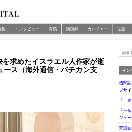
特集
インタビュー
寄稿
講演録
カルチャー
法話
決を求めたイスラエル人作家が逝
ュース（海外通信・バチカン支
イン
機関誌
ブサイ
「一食
「一食
ジュー
芳澍女