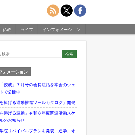
仏教
ライフ
インフォメーション
フォメーション
「佼成」７月号の会長法話を本会のウェ
トで公開中
を捧げる運動推進ツールカタログ」開発
を捧げる運動」令和８年度関連活動スケ
ルのお知らせ
学院リバイバルプランを発表 通学、オ