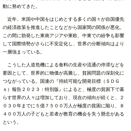
動に努めてきた。
近年、米国や中国をはじめとする多くの国々が自国優先
の経済政策を推進したことなどから国家間の関係が悪化。
この間に勃発した東南アジアや東欧、中東での紛争も影響
して国際情勢がさらに不安定化し、世界の分断傾向はより
一層強まっている。
こうした人道危機による食料の生産や流通の停滞などを
要因として、世界的に物価が高騰し、貧困問題の深刻化に
つながっている。国連の『持続可能な開発目標（ＳＤＧ
ｓ）報告２０２３：特別版』によると、極度の貧困下で暮
らす世界の人々は増加しており、現在の傾向が続くと、２
０３０年までに５億７５００万人が極度の貧困に陥り、８
４００万人の子どもと若者が教育の機会を失う懸念がある
という。