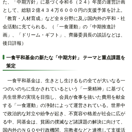
た、「中期方針」に基づく令和６（２４）年度の運営計画
として、総額２億４３４万６０００円の支援予算を計上。
「教育・人材育成」など全８分野に及ぶ国内外の平和・社
会活動に充てられる。（「一食運動」の「中期推進計
画」、「ドリーム・ギフト」、齊藤委員長の談話などは、
後日詳報）
一食平和基金の新たな「中期方針」 テーマと重点課題を
策定
一食平和基金は、生きとし生けるもの全てが大いなる一
つのいのちに生かされているという「一乗精神」に基づく
共生世界の実現を目指し、会員が食事を抜いた費用を献金
する「一食運動」の浄財によって運営されている。世界中
で政治的な対立や紛争が起き、不寛容や格差が社会に広が
る中、同基金は、貧困の撲滅など諸課題の解決に向けて、
国内外のＮＧＯや行政機関、宗教者などと連携して支援活