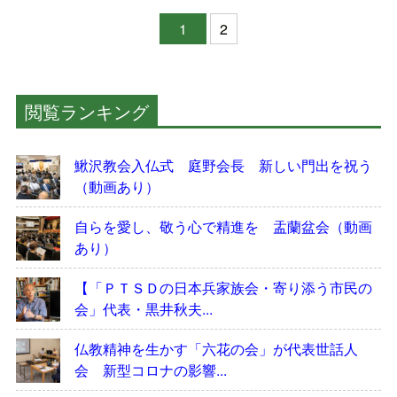
1
2
閲覧ランキング
鰍沢教会入仏式 庭野会長 新しい門出を祝う
（動画あり）
自らを愛し、敬う心で精進を 盂蘭盆会（動画
あり）
【「ＰＴＳＤの日本兵家族会・寄り添う市民の
会」代表・黒井秋夫...
仏教精神を生かす「六花の会」が代表世話人
会 新型コロナの影響...