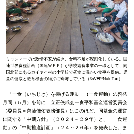
ミャンマーでは政情不安が続き、食料不足が深刻化している。国
連世界食糧計画（国連ＷＦＰ）が学校給食事業の一環として、同
国北部にあるカイヤイ村の小学校で昼食に温かい食事を提供。児
童の健康と教育機会の維持に寄与している（©WFP/Nok Tun）
「一食（いちじき）を捧げる運動」（一食運動）の啓発
月間（５月）を前に、立正佼成会一食平和基金運営委員会
（委員長＝齊藤佳佑教務部長）はこのほど、同基金の運営
に関する「中期方針」（２０２４～２９年）と、「一食運
動」の「中期推進計画」（２４～２６年）を発表した。ま