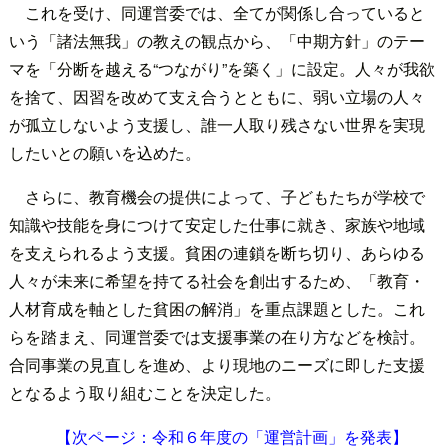
これを受け、同運営委では、全てが関係し合っていると
いう「諸法無我」の教えの観点から、「中期方針」のテー
マを「分断を越える“つながり”を築く」に設定。人々が我欲
を捨て、因習を改めて支え合うとともに、弱い立場の人々
が孤立しないよう支援し、誰一人取り残さない世界を実現
したいとの願いを込めた。
さらに、教育機会の提供によって、子どもたちが学校で
知識や技能を身につけて安定した仕事に就き、家族や地域
を支えられるよう支援。貧困の連鎖を断ち切り、あらゆる
人々が未来に希望を持てる社会を創出するため、「教育・
人材育成を軸とした貧困の解消」を重点課題とした。これ
らを踏まえ、同運営委では支援事業の在り方などを検討。
合同事業の見直しを進め、より現地のニーズに即した支援
となるよう取り組むことを決定した。
【次ページ：令和６年度の「運営計画」を発表】