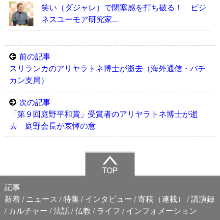
笑い（ダジャレ）で閉塞感を打ち破る！ ビジ
ネスユーモア研究家...
前の記事
スリランカのアリヤラトネ博士が逝去（海外通信・バチ
カン支局）
次の記事
「第９回庭野平和賞」受賞者のアリヤラトネ博士が逝
去 庭野会長が哀悼の意
TOP
記事
新着
ニュース
特集
インタビュー
寄稿（連載）
講演録
カルチャー
法話
仏教
ライフ
インフォメーション