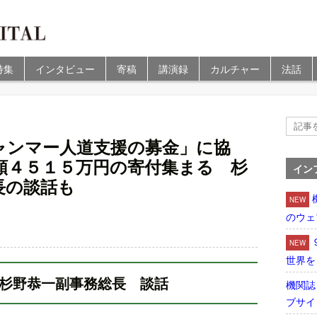
特集
インタビュー
寄稿
講演録
カルチャー
法話
ャンマー人道支援の募金」に協
額４５１５万円の寄付集まる 杉
イン
長の談話も
NEW
のウェ
NEW
世界を
杉野恭一副事務総長 談話
機関誌
ブサイ