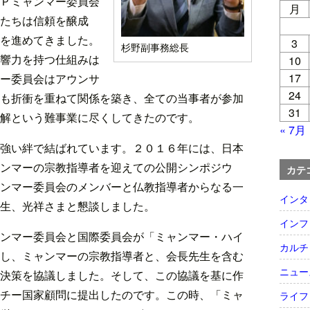
Ｐミャンマー委員会
月
たちは信頼を醸成
を進めてきました。
3
杉野副事務総長
響力を持つ仕組みは
10
17
ー委員会はアウンサ
24
も折衝を重ねて関係を築き、全ての当事者が参加
31
解という難事業に尽くしてきたのです。
« 7月
強い絆で結ばれています。２０１６年には、日本
ンマーの宗教指導者を迎えての公開シンポジウ
カテ
ンマー委員会のメンバーと仏教指導者からなる一
インタ
生、光祥さまと懇談しました。
インフ
ンマー委員会と国際委員会が「ミャンマー・ハイ
カルチ
し、ミャンマーの宗教指導者と、会長先生を含む
ニュー
決策を協議しました。そして、この協議を基に作
チー国家顧問に提出したのです。この時、「ミャ
ライフ