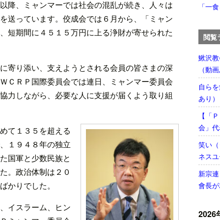
以降、ミャンマーでは社会の混乱が続き、人々は
「一食
を送っています。佼成会では６月から、「ミャン
、短期間に４５１５万円に上る浄財が寄せられた
閲覧
鰍沢教
に寄り添い、支えようとされる会員の皆さまの深
（動画
ＷＣＲＰ国際委員会では連日、ミャンマー委員会
自らを
協力しながら、必要な人に支援が届くよう取り組
あり）
【「Ｐ
会」代
めて１３５を超える
、１９４８年の独立
笑い（
ネスユ
た国軍と少数民族と
た。政治体制は２０
新宗連
ばかりでした。
會長が
、イスラーム、ヒン
2026