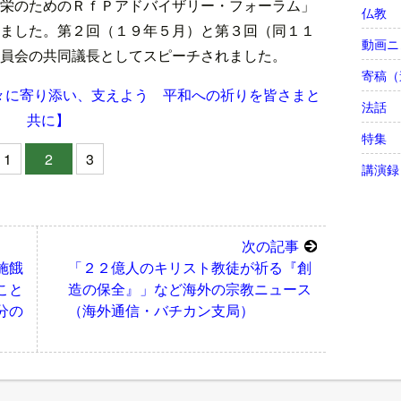
栄のためのＲｆＰアドバイザリー・フォーラム」
仏教
ました。第２回（１９年５月）と第３回（同１１
動画ニ
員会の共同議長としてスピーチされました。
寄稿（
々に寄り添い、支えよう 平和への祈りを皆さまと
法話
共に】
特集
1
2
3
講演録
次の記事
施餓
「２２億人のキリスト教徒が祈る『創
こと
造の保全』」など海外の宗教ニュース
分の
（海外通信・バチカン支局）