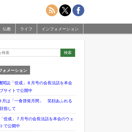
仏教
ライフ
インフォメーション
フォメーション
機関誌「佼成」８月号の会長法話を本会
ブサイトで公開中
９月は「一食啓発月間」 笑顔あふれる
目指して
「佼成」７月号の会長法話を本会のウェ
トで公開中