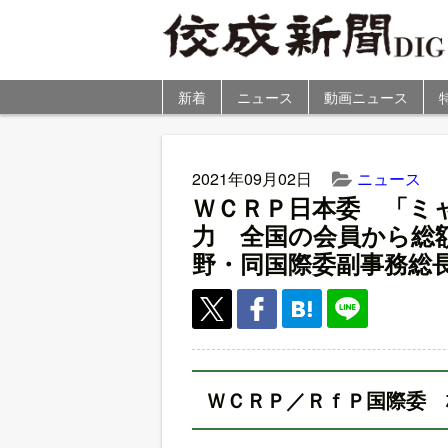
新着
ニュース
動画ニュース
2021年09月02日
ニュース
ＷＣＲＰ日本委 「ミ
力 全国の会員から総
野・同国際委副事務総
ＷＣＲＰ／ＲｆＰ国際委 