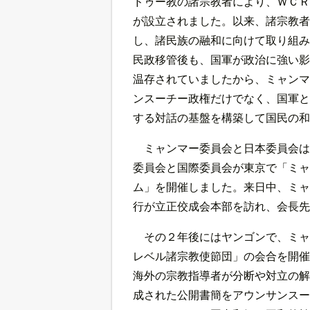
ドゥー教の諸宗教者により、ＷＣＲ
が設立されました。以来、諸宗教者
し、諸民族の融和に向けて取り組み
民政移管後も、国軍が政治に強い影
温存されていましたから、ミャンマ
ンスーチー政権だけでなく、国軍と
する対話の基盤を構築して国民の和
ミャンマー委員会と日本委員会は
委員会と国際委員会が東京で「ミャ
ム」を開催しました。来日中、ミャ
行が立正佼成会本部を訪れ、会長先
その２年後にはヤンゴンで、ミャ
レベル諸宗教使節団」の会合を開催
海外の宗教指導者が分断や対立の解
成された公開書簡をアウンサンスー