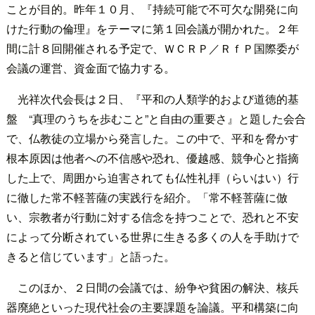
ことが目的。昨年１０月、『持続可能で不可欠な開発に向
けた行動の倫理』をテーマに第１回会議が開かれた。２年
間に計８回開催される予定で、ＷＣＲＰ／ＲｆＰ国際委が
会議の運営、資金面で協力する。
光祥次代会長は２日、『平和の人類学的および道徳的基
盤 “真理のうちを歩むこと”と自由の重要さ』と題した会合
で、仏教徒の立場から発言した。この中で、平和を脅かす
根本原因は他者への不信感や恐れ、優越感、競争心と指摘
した上で、周囲から迫害されても仏性礼拝（らいはい）行
に徹した常不軽菩薩の実践行を紹介。「常不軽菩薩に倣
い、宗教者が行動に対する信念を持つことで、恐れと不安
によって分断されている世界に生きる多くの人を手助けで
きると信じています」と語った。
このほか、２日間の会議では、紛争や貧困の解決、核兵
器廃絶といった現代社会の主要課題を論議。平和構築に向