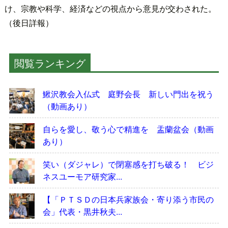
け、宗教や科学、経済などの視点から意見が交わされた。
（後日詳報）
閲覧ランキング
鰍沢教会入仏式 庭野会長 新しい門出を祝う
（動画あり）
自らを愛し、敬う心で精進を 盂蘭盆会（動画
あり）
笑い（ダジャレ）で閉塞感を打ち破る！ ビジ
ネスユーモア研究家...
【「ＰＴＳＤの日本兵家族会・寄り添う市民の
会」代表・黒井秋夫...