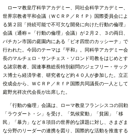
ローマ教皇庁科学アカデミー、同社会科学アカデミー、
世界宗教者平和会議（ＷＣＲＰ／ＲｆＰ）国際委員会によ
る第２回「持続可能で不可欠な開発に向けた行動の倫理」
会議（通称＝「行動の倫理」会議）が２月２、３の両日、
バチカン市国の庭園内にある「ピオ四世のカッシーナ」で
行われた。今回のテーマは『平和』。同科学アカデミー会
長のマルチェロ・サンチェス・ソロンド司教をはじめとす
る諸宗教者、国連事務総長特別顧問のジェフリー・サック
ス博士ら経済学者、研究者など約４０人が参加した。立正
佼成会から、ＷＣＲＰ／ＲｆＰ国際共同議長の一人として
庭野光祥次代会長が出席した。
「行動の倫理」会議は、ローマ教皇フランシスコの回勅
「ラウダート・シ」を受け、「気候変動」「貧困」「移
民」「暴力」など８項目の世界的な課題に対し、さまざま
な分野のリーダーの連携を図り、国際的な活動を推進する