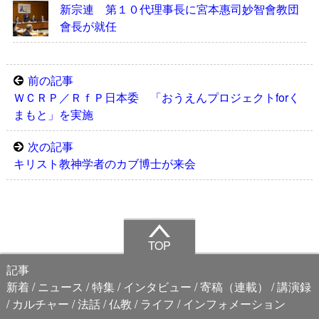
新宗連 第１０代理事長に宮本惠司妙智會教団
會長が就任
前の記事
ＷＣＲＰ／ＲｆＰ日本委 「おうえんプロジェクトforく
まもと」を実施
次の記事
キリスト教神学者のカブ博士が来会
TOP
記事
新着
ニュース
特集
インタビュー
寄稿（連載）
講演録
カルチャー
法話
仏教
ライフ
インフォメーション