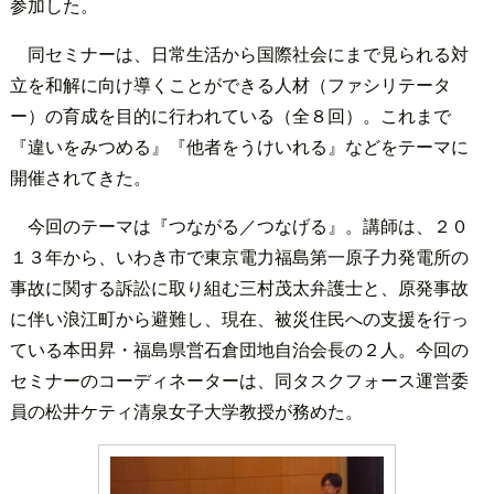
参加した。
同セミナーは、日常生活から国際社会にまで見られる対
立を和解に向け導くことができる人材（ファシリテータ
ー）の育成を目的に行われている（全８回）。これまで
『違いをみつめる』『他者をうけいれる』などをテーマに
開催されてきた。
今回のテーマは『つながる／つなげる』。講師は、２０
１３年から、いわき市で東京電力福島第一原子力発電所の
事故に関する訴訟に取り組む三村茂太弁護士と、原発事故
に伴い浪江町から避難し、現在、被災住民への支援を行っ
ている本田昇・福島県営石倉団地自治会長の２人。今回の
セミナーのコーディネーターは、同タスクフォース運営委
員の松井ケティ清泉女子大学教授が務めた。