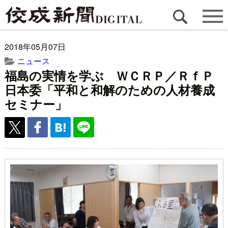
2018年05月07日
ニュース
福島の実情を学ぶ ＷＣＲＰ／ＲｆＰ
日本委「平和と和解のための人材養成
セミナー」