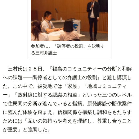
参加者に、「調停者の役割」を説明す
る三村弁護士
三村氏は２８日、『福島のコミュニティーの分断と和解
への課題――調停者としての弁護士の役割』と題し講演し
た。この中で、被災地では「家族」「地域コミュニティ
ー」「放射線に対する認識の相違」といった三つのレベル
で住民間の分断が進んでいると指摘。原発訴訟や賠償案件
に臨んだ体験を踏まえ、信頼関係を構築し調和をもたらす
ためには「互いの気持ちや考えを理解し、尊重し合うこと
が重要」と強調した。