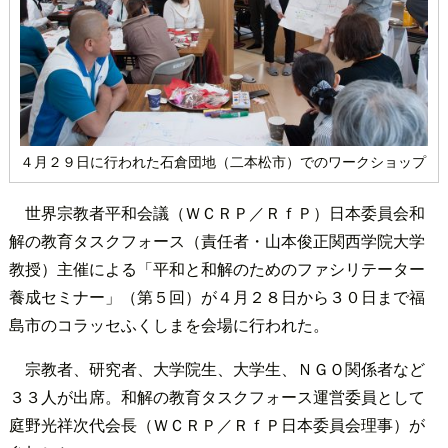
４月２９日に行われた石倉団地（二本松市）でのワークショップ
世界宗教者平和会議（ＷＣＲＰ／ＲｆＰ）日本委員会和
解の教育タスクフォース（責任者・山本俊正関西学院大学
教授）主催による「平和と和解のためのファシリテーター
養成セミナー」（第５回）が４月２８日から３０日まで福
島市のコラッセふくしまを会場に行われた。
宗教者、研究者、大学院生、大学生、ＮＧＯ関係者など
３３人が出席。和解の教育タスクフォース運営委員として
庭野光祥次代会長（ＷＣＲＰ／ＲｆＰ日本委員会理事）が