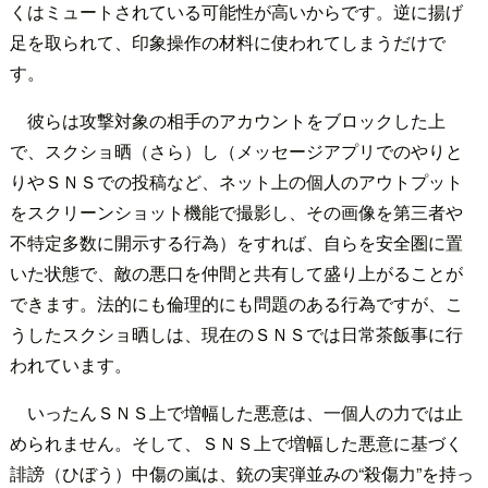
くはミュートされている可能性が高いからです。逆に揚げ
足を取られて、印象操作の材料に使われてしまうだけで
す。
彼らは攻撃対象の相手のアカウントをブロックした上
で、スクショ晒（さら）し（メッセージアプリでのやりと
りやＳＮＳでの投稿など、ネット上の個人のアウトプット
をスクリーンショット機能で撮影し、その画像を第三者や
不特定多数に開示する行為）をすれば、自らを安全圏に置
いた状態で、敵の悪口を仲間と共有して盛り上がることが
できます。法的にも倫理的にも問題のある行為ですが、こ
うしたスクショ晒しは、現在のＳＮＳでは日常茶飯事に行
われています。
いったんＳＮＳ上で増幅した悪意は、一個人の力では止
められません。そして、ＳＮＳ上で増幅した悪意に基づく
誹謗（ひぼう）中傷の嵐は、銃の実弾並みの“殺傷力”を持っ