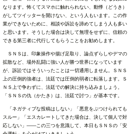
なります。怖くてスマホに触れられない、動悸（どうき）
がしてツイッターを開けない、という人もいます。この作
業ができないために、相談や訴訟を諦めてしまう人も多い
と思います。そうした場合は決して無理をせずに、信頼の
できる第三者に代行してもらうことをお勧めします。
ＳＮＳは、印象操作や揚げ足取り、論点ずらしやデマの
拡散など、場外乱闘に強い人が勝つ世界になっています
が、訴訟ではそういったことは一切通用しません。ＳＮＳ
上の圧倒的強者は、法廷では圧倒的弱者に転落します。Ｓ
ＮＳ上で争わずに、法廷での解決に持ち込みましょう。
「ＳＮＳの仇（かたき）は、法廷で討つ」が基本です。
「ネガティブな投稿はしない」「悪意をぶつけられても
スルー」「エスカレートしてきた場合は、決して個人で対
応しない」――この三つを意識して、本日もＳＮＳの「安
全運転」を心がけていきましょう。