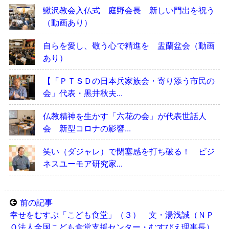
鰍沢教会入仏式 庭野会長 新しい門出を祝う
（動画あり）
自らを愛し、敬う心で精進を 盂蘭盆会（動画
あり）
【「ＰＴＳＤの日本兵家族会・寄り添う市民の
会」代表・黒井秋夫...
仏教精神を生かす「六花の会」が代表世話人
会 新型コロナの影響...
笑い（ダジャレ）で閉塞感を打ち破る！ ビジ
ネスユーモア研究家...
前の記事
幸せをむすぶ「こども食堂」（３） 文・湯浅誠（ＮＰ
Ｏ法人全国こども食堂支援センター・むすびえ理事長）