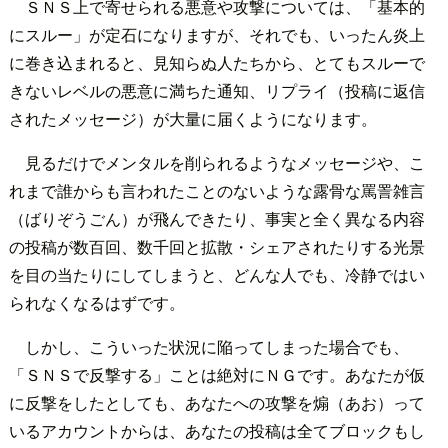
ＳＮＳ上で寄せられる悪意や攻撃については、「基本的
にスルー」が定石になりますが、それでも、いったん炎上
に巻き込まれると、見知らぬ人たちから、とてもスルーで
きないレベルの悪意に満ちた通知、リプライ（投稿に返信
されたメッセージ）が大量に届くようになります。
見るだけでメンタルを削られるようなメッセージや、こ
れまで誰からも言われたことのないような露骨な罵詈雑言
（ばりぞうごん）が飛んできたり、事実と全く異なる内容
の投稿が数百回、数千回と拡散・シェアされたりする光景
を目の当たりにしてしまうと、どんな人でも、冷静ではい
られなくなるはずです。
しかし、こういった状況に陥ってしまった場合でも、
「ＳＮＳで反撃する」ことは絶対にＮＧです。あなたが仮
に反撃をしたとしても、あなたへの攻撃を煽（あお）って
いるアカウントからは、あなたの投稿は全てブロックもし