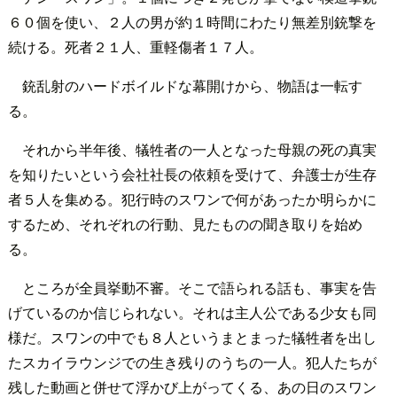
６０個を使い、２人の男が約１時間にわたり無差別銃撃を
続ける。死者２１人、重軽傷者１７人。
銃乱射のハードボイルドな幕開けから、物語は一転す
る。
それから半年後、犠牲者の一人となった母親の死の真実
を知りたいという会社社長の依頼を受けて、弁護士が生存
者５人を集める。犯行時のスワンで何があったか明らかに
するため、それぞれの行動、見たものの聞き取りを始め
る。
ところが全員挙動不審。そこで語られる話も、事実を告
げているのか信じられない。それは主人公である少女も同
様だ。スワンの中でも８人というまとまった犠牲者を出し
たスカイラウンジでの生き残りのうちの一人。犯人たちが
残した動画と併せて浮かび上がってくる、あの日のスワン