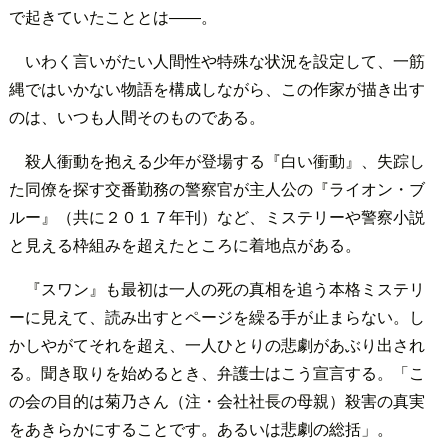
で起きていたこととは――。
いわく言いがたい人間性や特殊な状況を設定して、一筋
縄ではいかない物語を構成しながら、この作家が描き出す
のは、いつも人間そのものである。
殺人衝動を抱える少年が登場する『白い衝動』、失踪し
た同僚を探す交番勤務の警察官が主人公の『ライオン・ブ
ルー』（共に２０１７年刊）など、ミステリーや警察小説
と見える枠組みを超えたところに着地点がある。
『スワン』も最初は一人の死の真相を追う本格ミステリ
ーに見えて、読み出すとページを繰る手が止まらない。し
かしやがてそれを超え、一人ひとりの悲劇があぶり出され
る。聞き取りを始めるとき、弁護士はこう宣言する。「こ
の会の目的は菊乃さん（注・会社社長の母親）殺害の真実
をあきらかにすることです。あるいは悲劇の総括」。