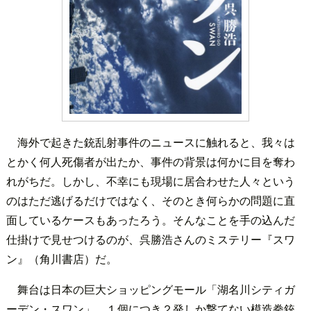
海外で起きた銃乱射事件のニュースに触れると、我々は
とかく何人死傷者が出たか、事件の背景は何かに目を奪わ
れがちだ。しかし、不幸にも現場に居合わせた人々という
のはただ逃げるだけではなく、そのとき何らかの問題に直
面しているケースもあったろう。そんなことを手の込んだ
仕掛けで見せつけるのが、呉勝浩さんのミステリー『スワ
ン』（角川書店）だ。
舞台は日本の巨大ショッピングモール「湖名川シティガ
ーデン・スワン」。１個につき２発しか撃てない模造拳銃