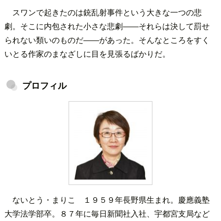
スワンで起きたのは銃乱射事件という大きな一つの悲
劇。そこに内包された小さな悲劇――それらは決して罰せ
られない類いのものだ――があった。そんなところをすく
いとる作家のまなざしに目を見張るばかりだ。
プロフィル
ないとう・まりこ １９５９年長野県生まれ。慶應義塾
大学法学部卒。８７年に毎日新聞社入社、宇都宮支局など