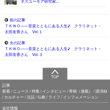
ネスユーモア研究家...
前の記事
ＴＫＷＯ――音楽とともにある人生♪ クラリネット・
太田友香さん Vol.１
次の記事
ＴＫＷＯ――音楽とともにある人生♪ クラリネット・
太田友香さん Vol.３
TOP
記事
新着
ニュース
特集
インタビュー
寄稿（連載）
講演録
カルチャー
法話
仏教
ライフ
インフォメーション
会社情報