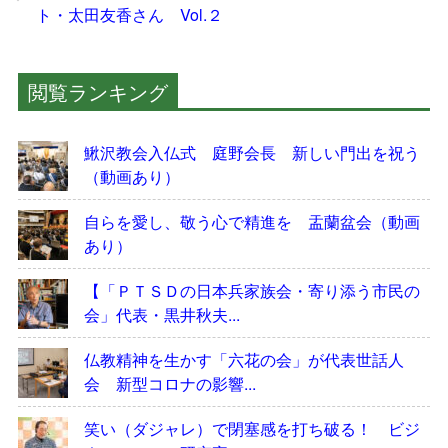
ト・太田友香さん Vol.２
閲覧ランキング
鰍沢教会入仏式 庭野会長 新しい門出を祝う
（動画あり）
自らを愛し、敬う心で精進を 盂蘭盆会（動画
あり）
【「ＰＴＳＤの日本兵家族会・寄り添う市民の
会」代表・黒井秋夫...
仏教精神を生かす「六花の会」が代表世話人
会 新型コロナの影響...
笑い（ダジャレ）で閉塞感を打ち破る！ ビジ