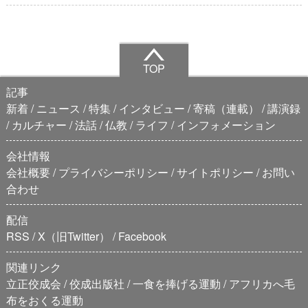
TOP
記事
新着
ニュース
特集
インタビュー
寄稿（連載）
講演録
カルチャー
法話
仏教
ライフ
インフォメーション
会社情報
会社概要
プライバシーポリシー
サイトポリシー
お問い
合わせ
配信
RSS
X（旧Twitter）
Facebook
関連リンク
立正佼成会
佼成出版社
一食を捧げる運動
アフリカへ毛
布をおくる運動