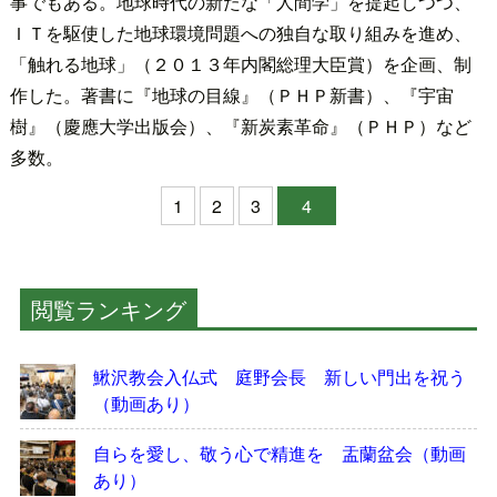
事でもある。地球時代の新たな「人間学」を提起しつつ、
ＩＴを駆使した地球環境問題への独自な取り組みを進め、
「触れる地球」（２０１３年内閣総理大臣賞）を企画、制
作した。著書に『地球の目線』（ＰＨＰ新書）、『宇宙
樹』（慶應大学出版会）、『新炭素革命』（ＰＨＰ）など
多数。
1
2
3
4
閲覧ランキング
鰍沢教会入仏式 庭野会長 新しい門出を祝う
（動画あり）
自らを愛し、敬う心で精進を 盂蘭盆会（動画
あり）