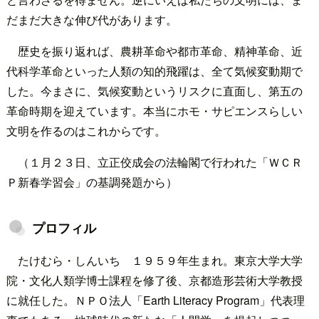
だまだ大きな伸び代があります。
歴史を振り返れば、農耕革命や都市革命、精神革命、近
代科学革命といった人類の知的飛躍は、全て気候変動期で
した。今まさに、気候変動というリスクに直面し、第五の
革命時期を迎えています。本当にホモ・サピエンスらしい
文明を作るのはこれからです。
（１月２３日、立正佼成会の法輪閣で行われた「ＷＣＲ
Ｐ新春学習会」の基調発題から）
プロフィル
たけむら・しんいち １９５９年生まれ。東京大学大学
院・文化人類学博士課程を修了後、京都造形芸術大学教授
に就任した。ＮＰＯ法人「Earth Literacy Program」代表理