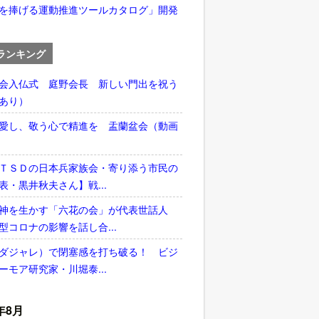
を捧げる運動推進ツールカタログ」開発
ランキング
会入仏式 庭野会長 新しい門出を祝う
あり）
愛し、敬う心で精進を 盂蘭盆会（動画
ＴＳＤの日本兵家族会・寄り添う市民の
表・黒井秋夫さん】戦...
神を生かす「六花の会」が代表世話人
型コロナの影響を話し合...
ダジャレ）で閉塞感を打ち破る！ ビジ
ーモア研究家・川堀泰...
年8月