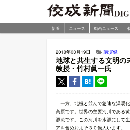
新着
ニュース
動画ニュース
2018年03月19日
講演録
地球と共生する文明の
教授・竹村眞一氏
一方、北極と並んで急速な温暖化
高原です。世界の主要河川である黄
源流です。この河川を水源にして生
アを含めおよそ３０億人います。