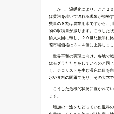
しかし、温暖化により、ここ２０
は黄河を歩いて渡れる現象が頻発す
費量の８割は農業用水ですから、川
物の収穫量が減ります。こうした状
輸入大国に転じ、２０世紀後半に比
際市場価格は３～４倍に上昇しまし
世界平和の実現に向け、各地で戦
はモグラたたきをしているのと同じ
く、テロリストを生む温床に目を向
水や食料の問題であり、その大本で
こうした危機的状況に置かれてい
ます。
増加の一途をたどっていた世界の
出量は、２０１５年にパリ協定（地