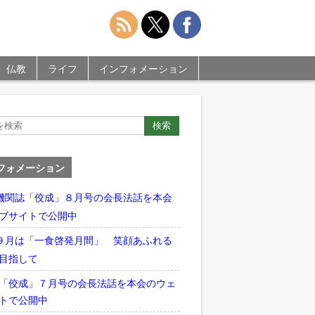
仏教
ライフ
インフォメーション
フォメーション
機関誌「佼成」８月号の会長法話を本会
ブサイトで公開中
９月は「一食啓発月間」 笑顔あふれる
目指して
「佼成」７月号の会長法話を本会のウェ
トで公開中