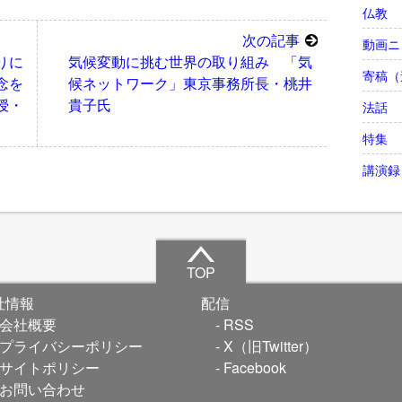
仏教
次の記事
動画ニ
りに
気候変動に挑む世界の取り組み 「気
寄稿（
念を
候ネットワーク」東京事務所長・桃井
授・
貴子氏
法話
特集
講演録
TOP
社情報
配信
会社概要
RSS
プライバシーポリシー
X（旧Twitter）
サイトポリシー
Facebook
お問い合わせ