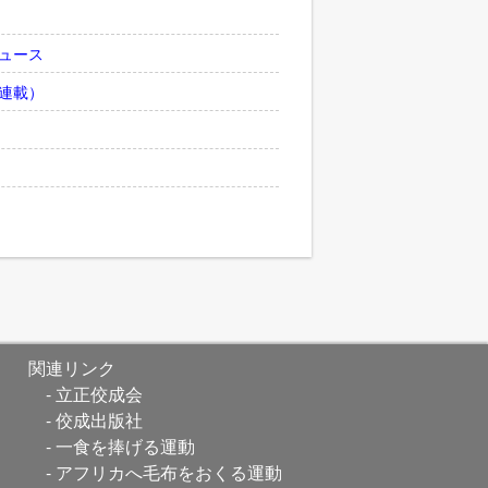
ュース
連載）
関連リンク
立正佼成会
佼成出版社
一食を捧げる運動
アフリカへ毛布をおくる運動