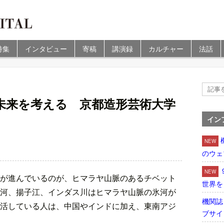
特集
インタビュー
寄稿
講演録
カルチャー
法話
未来を考える 京都造形芸術大学
イン
NEW
のウェ
NEW
が進んでいるのが、ヒマラヤ山脈のあるチベット
世界を
河、揚子江、インダス川はヒマラヤ山脈の氷河が
機関誌
活している人は、中国やインドに加え、東南アジ
ブサイ