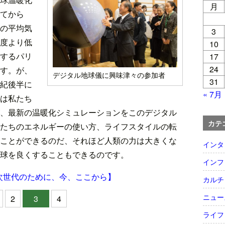
月
てから
の平均気
3
度より低
10
するパリ
17
24
す。が、
デジタル地球儀に興味津々の参加者
31
紀後半に
« 7月
は私たち
、最新の温暖化シミュレーションをこのデジタル
カテ
たちのエネルギーの使い方、ライフスタイルの転
ことができるのだ、それほど人類の力は大きくな
インタ
球を良くすることもできるのです。
インフ
次世代のために、今、ここから】
カルチ
ニュー
2
3
4
ライフ