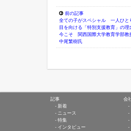
前の記事
全ての子がスペシャル 一人ひと
目を向ける「特別支援教育」の理
今こそ 関西国際大学教育学部教
中尾繁樹氏
記事
会
新着
ニュース
特集
インタビュー