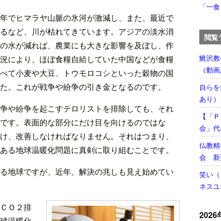
「一食
年でヒマラヤ山脈の氷河が激減し、また、最近で
るなど、川が枯れてきています。アジアの淡水消
閲覧
の水が減れば、農業にも大きな影響を及ぼし、作
鰍沢教
況により、ほぼ食糧自給していた中国などが食糧
（動画
べて小麦や大豆、トウモロコシといった穀物の国
た。これが戦争や紛争の引き金となるのです。
自らを
あり）
争や紛争を起こすテロリストを排除しても、それ
【「Ｐ
です。表面的な部分にだけ目を向けるのではな
会」代
け、改善しなければなりません。それはつまり、
仏教精
ある地球温暖化問題に真剣に取り組むことです。
会 新
る地球ですが、近年、解決の兆しも見え始めてい
笑い（
ネスユ
ＣＯ２排
2026
球温暖化