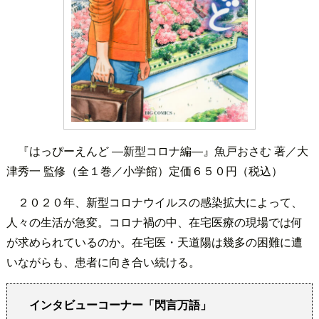
『はっぴーえんど ―新型コロナ編―』魚戸おさむ 著／大
津秀一 監修（全１巻／小学館）定価６５０円（税込）
２０２０年、新型コロナウイルスの感染拡大によって、
人々の生活が急変。コロナ禍の中、在宅医療の現場では何
が求められているのか。在宅医・天道陽は幾多の困難に遭
いながらも、患者に向き合い続ける。
インタビューコーナー「閃言万語」