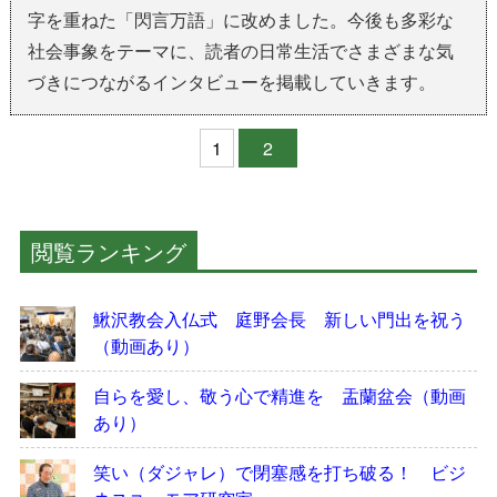
字を重ねた「閃言万語」に改めました。今後も多彩な
社会事象をテーマに、読者の日常生活でさまざまな気
づきにつながるインタビューを掲載していきます。
1
2
閲覧ランキング
鰍沢教会入仏式 庭野会長 新しい門出を祝う
（動画あり）
自らを愛し、敬う心で精進を 盂蘭盆会（動画
あり）
笑い（ダジャレ）で閉塞感を打ち破る！ ビジ