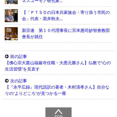
ネスユーモア研究家...
【「ＰＴＳＤの日本兵家族会・寄り添う市民の
会」代表・黒井秋夫...
新宗連 第１０代理事長に宮本惠司妙智會教団
會長が就任
前の記事
【佛心宗大叢山福厳寺住職・大愚元勝さん】仏教で“心の
生活習慣”を見直す
次の記事
【『永平広録』現代語訳の著者・木村清孝さん】自分な
りの“よりどころ”が見つかる一冊
TOP