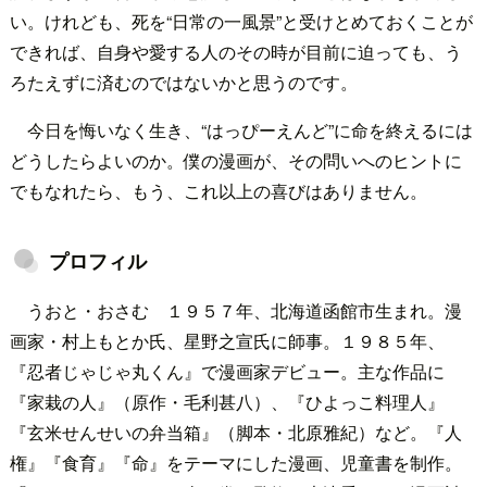
い。けれども、死を“日常の一風景”と受けとめておくことが
できれば、自身や愛する人のその時が目前に迫っても、う
ろたえずに済むのではないかと思うのです。
今日を悔いなく生き、“はっぴーえんど”に命を終えるには
どうしたらよいのか。僕の漫画が、その問いへのヒントに
でもなれたら、もう、これ以上の喜びはありません。
プロフィル
うおと・おさむ １９５７年、北海道函館市生まれ。漫
画家・村上もとか氏、星野之宣氏に師事。１９８５年、
『忍者じゃじゃ丸くん』で漫画家デビュー。主な作品に
『家栽の人』（原作・毛利甚八）、『ひよっこ料理人』
『玄米せんせいの弁当箱』（脚本・北原雅紀）など。『人
権』『食育』『命』をテーマにした漫画、児童書を制作。