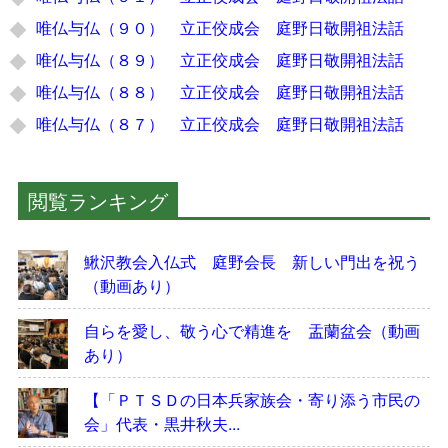
唯仏与仏（９０） 立正佼成会 庭野日敬開祖法話
唯仏与仏（８９） 立正佼成会 庭野日敬開祖法話
唯仏与仏（８８） 立正佼成会 庭野日敬開祖法話
唯仏与仏（８７） 立正佼成会 庭野日敬開祖法話
閲覧ランキング
鰍沢教会入仏式 庭野会長 新しい門出を祝う
（動画あり）
自らを愛し、敬う心で精進を 盂蘭盆会（動画
あり）
【「ＰＴＳＤの日本兵家族会・寄り添う市民の
会」代表・黒井秋夫...