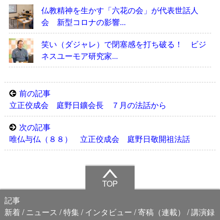
仏教精神を生かす「六花の会」が代表世話人
会 新型コロナの影響...
笑い（ダジャレ）で閉塞感を打ち破る！ ビジ
ネスユーモア研究家...
前の記事
立正佼成会 庭野日鑛会長 ７月の法話から
次の記事
唯仏与仏（８８） 立正佼成会 庭野日敬開祖法話
TOP
記事
新着
ニュース
特集
インタビュー
寄稿（連載）
講演録