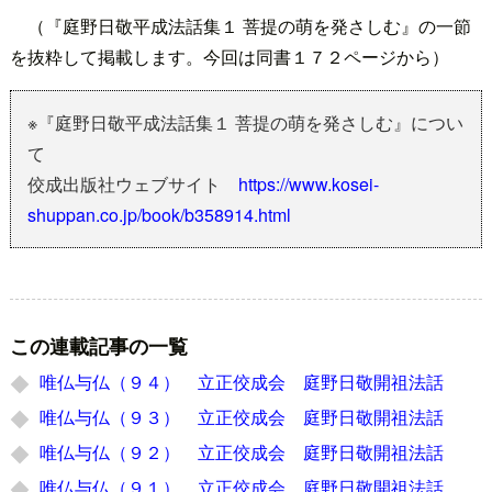
（『庭野日敬平成法話集１ 菩提の萌を発さしむ』の一節
を抜粋して掲載します。今回は同書１７２ページから）
※『庭野日敬平成法話集１ 菩提の萌を発さしむ』につい
て
佼成出版社ウェブサイト
https://www.kosei-
shuppan.co.jp/book/b358914.html
この連載記事の一覧
唯仏与仏（９４） 立正佼成会 庭野日敬開祖法話
唯仏与仏（９３） 立正佼成会 庭野日敬開祖法話
唯仏与仏（９２） 立正佼成会 庭野日敬開祖法話
唯仏与仏（９１） 立正佼成会 庭野日敬開祖法話