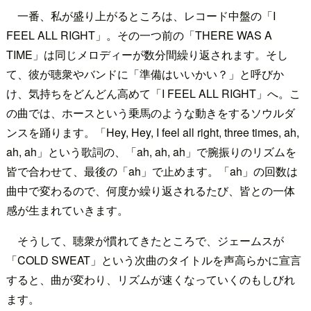
一番、私が盛り上がるところは、レコード中盤の「I
FEEL ALL RIGHT」。その一つ前の「THERE WAS A
TIME」は同じメロディーが数分間繰り返されます。そし
て、彼が聴衆やバンドに「準備はいいかい？」と呼びか
け、気持ちをどんどん高めて「I FEEL ALL RIGHT」へ。こ
の曲では、ホースという乗馬のような動きをするソウルダ
ンスを踊ります。「Hey, Hey, I feel all right, three times, ah,
ah, ah」という歌詞の、「ah, ah, ah」で腕振りのリズムを
皆で合わせて、最後の「ah」で止めます。「ah」の回数は
曲中で変わるので、何度か繰り返されるたび、皆との一体
感が生まれていきます。
そうして、聴衆が慣れてきたところで、ジェームスが
「COLD SWEAT」という次曲のタイトルを声高らかに宣言
すると、曲が変わり、リズムが速くなっていくのもしびれ
ます。