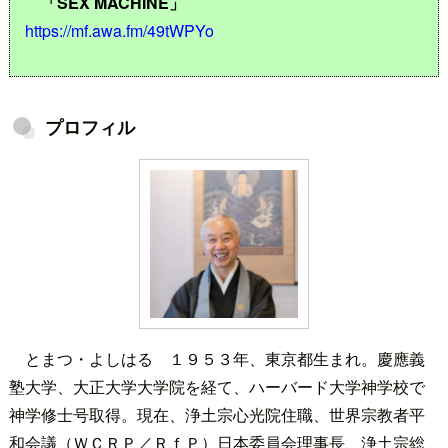
「SEX MACHINE」
https://mf.awa.fm/49tWPYo
プロフィル
とまつ・よしはる １９５３年、東京都生まれ。慶應義
塾大学、大正大学大学院を経て、ハーバード大学神学校で
神学修士号取得。現在、浄土宗心光院住職、世界宗教者平
和会議（ＷＣＲＰ／ＲｆＰ）日本委員会理事長、浄土宗総