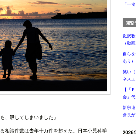
「一食
閲覧
鰍沢教
（動画
自らを
あり）
笑い（
ネスユ
【「Ｐ
会」代
新宗連
會長が
も、殺してしまいました」
る相談件数は去年十万件を超えた。日本小児科学
2026