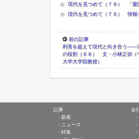
現代を見つめて（７６） 「愛
現代を見つめて（７５） 情報
前の記事
利害を超えて現代と向き合う――
の役割（６６） 文・小林正弥（
大学大学院教授）
記事
会
新着
ニュース
特集