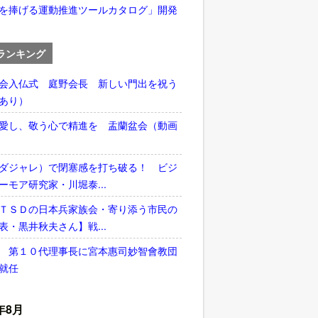
を捧げる運動推進ツールカタログ」開発
ランキング
会入仏式 庭野会長 新しい門出を祝う
あり）
愛し、敬う心で精進を 盂蘭盆会（動画
ダジャレ）で閉塞感を打ち破る！ ビジ
ーモア研究家・川堀泰...
ＴＳＤの日本兵家族会・寄り添う市民の
表・黒井秋夫さん】戦...
 第１０代理事長に宮本惠司妙智會教団
就任
年8月