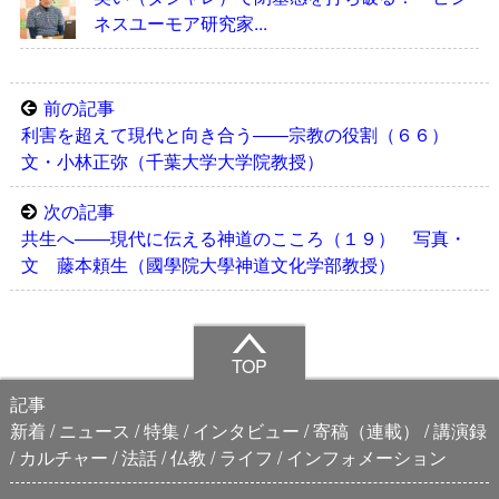
ネスユーモア研究家...
前の記事
利害を超えて現代と向き合う――宗教の役割（６６）
文・小林正弥（千葉大学大学院教授）
次の記事
共生へ――現代に伝える神道のこころ（１９） 写真・
文 藤本頼生（國學院大學神道文化学部教授）
TOP
記事
新着
ニュース
特集
インタビュー
寄稿（連載）
講演録
カルチャー
法話
仏教
ライフ
インフォメーション