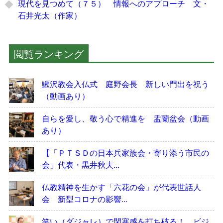
現代を見つめて（７５） 情報へのアプローチ 文・
石井光太（作家）
閲覧ランキング
鰍沢教会入仏式 庭野会長 新しい門出を祝う
（動画あり）
自らを愛し、敬う心で精進を 盂蘭盆会（動画
あり）
【「ＰＴＳＤの日本兵家族会・寄り添う市民の
会」代表・黒井秋夫...
仏教精神を生かす「六花の会」が代表世話人
会 新型コロナの影響...
笑い（ダジャレ）で閉塞感を打ち破る！ ビジ