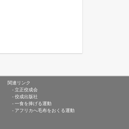
関連リンク
立正佼成会
佼成出版社
一食を捧げる運動
アフリカへ毛布をおくる運動