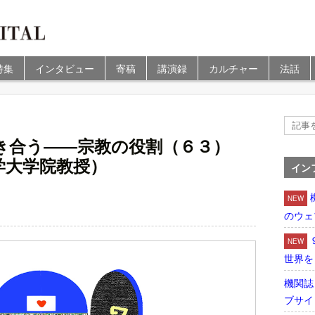
特集
インタビュー
寄稿
講演録
カルチャー
法話
）
き合う――宗教の役割（６３）
学大学院教授）
イン
NEW
のウェ
NEW
世界を
機関誌
ブサイ