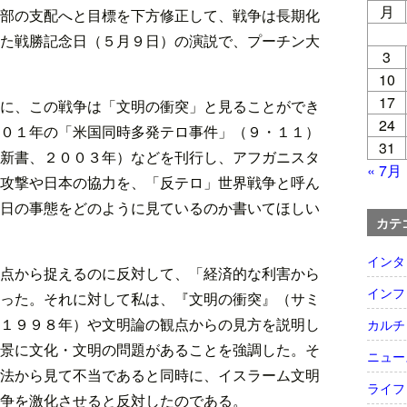
月
部の支配へと目標を下方修正して、戦争は長期化
た戦勝記念日（５月９日）の演説で、プーチン大
3
10
17
に、この戦争は「文明の衝突」と見ることができ
24
０１年の「米国同時多発テロ事件」（９・１１）
31
新書、２００３年）などを刊行し、アフガニスタ
« 7月
攻撃や日本の協力を、「反テロ」世界戦争と呼ん
日の事態をどのように見ているのか書いてほしい
カテ
インタ
点から捉えるのに反対して、「経済的な利害から
インフ
った。それに対して私は、『文明の衝突』（サミ
１９９８年）や文明論の観点からの見方を説明し
カルチ
景に文化・文明の問題があることを強調した。そ
ニュー
法から見て不当であると同時に、イスラーム文明
ライフ
争を激化させると反対したのである。