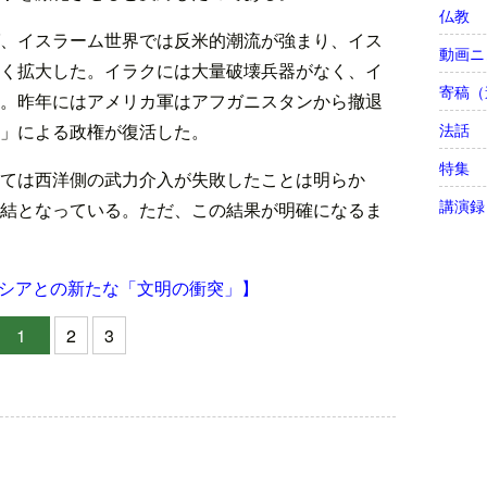
仏教
、イスラーム世界では反米的潮流が強まり、イス
動画ニ
く拡大した。イラクには大量破壊兵器がなく、イ
寄稿（
。昨年にはアメリカ軍はアフガニスタンから撤退
法話
」による政権が復活した。
特集
ては西洋側の武力介入が失敗したことは明らか
講演録
結となっている。ただ、この結果が明確になるま
シアとの新たな「文明の衝突」】
1
2
3