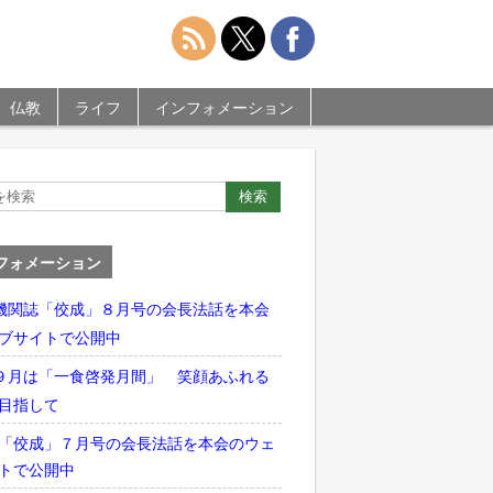
仏教
ライフ
インフォメーション
フォメーション
機関誌「佼成」８月号の会長法話を本会
ブサイトで公開中
９月は「一食啓発月間」 笑顔あふれる
目指して
「佼成」７月号の会長法話を本会のウェ
トで公開中