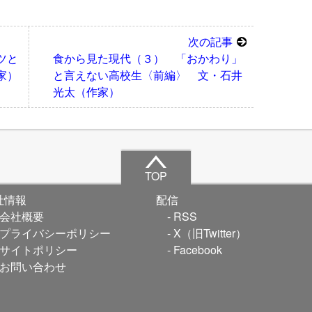
次の記事
ツと
食から見た現代（３） 「おかわり」
家）
と言えない高校生〈前編〉 文・石井
光太（作家）
TOP
社情報
配信
会社概要
RSS
プライバシーポリシー
X（旧Twitter）
サイトポリシー
Facebook
お問い合わせ