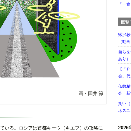
「一食
閲覧
鰍沢教
（動画
自らを
あり）
【「Ｐ
会」代
仏教精
画・国井 節
会 新
笑い（
ネスユ
2026
ている。ロシアは首都キーウ（キエフ）の攻略に