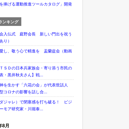
を捧げる運動推進ツールカタログ」開発
ランキング
会入仏式 庭野会長 新しい門出を祝う
あり）
愛し、敬う心で精進を 盂蘭盆会（動画
ＴＳＤの日本兵家族会・寄り添う市民の
表・黒井秋夫さん】戦...
神を生かす「六花の会」が代表世話人
型コロナの影響を話し合...
ダジャレ）で閉塞感を打ち破る！ ビジ
ーモア研究家・川堀泰...
年8月