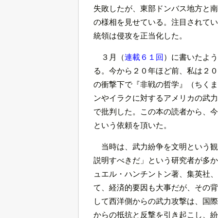
失敗したが、東部ドンバス地方と南
の様相を見せている。注目されてい
統領は侵攻を正当化した。
３月（
連載６１回
）に書いたよう
る。今から２０年ほど前、私は２０
の衝撃下で『非戦の哲学』（ちくま
ンやイラクに対するアメリカの武力
で批判した。この本の読者から、今
という依頼を頂いた。
当時は、武力紛争を文明という観
説明すべきだ」という研究者が多か
ュエル・ハンチントン著、集英社、
て、経済的要因も大事だが、その背
して西洋側からの武力攻撃は、国際
からの抵抗と反撃を引き起こし、紛