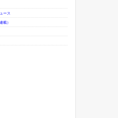
ュース
連載）