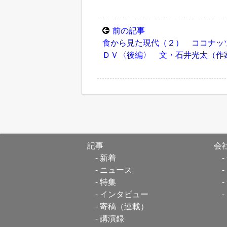
前の記事
食から見た現代（２） ココナッ
ＤＶ〈後編〉 文・石井光太（作
記事
会
新着
ニュース
特集
インタビュー
寄稿（連載）
講演録