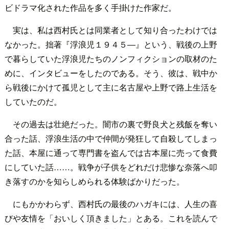
ビドラマ化された作品を多く手掛けた作家だ。
実は、私は西村氏とは同業者として知り合ったわけでは
なかった。拙著『浮浪児１９４５―』という、戦後の上野
で暮らしていた浮浪児たちのノンフィクションの取材のた
めに、インタビューをしたのである。そう、彼は、戦中か
ら戦後にかけて孤児として主に名古屋や上野で路上生活を
していたのだ。
その過去は壮絶だった。闇市の裏で野良犬と残飯を奪い
合った話、浮浪生活の中で仲間が発狂して自殺してしまっ
た話、本屋に通って専門書を盗んでは古本屋に売って食費
にしていた話……。戦争が子供をどれだけ悲惨な奈落へ叩
き落すのかを知らしめられる体験ばかりだった。
にもかかわらず、西村氏の最後のハガキには、人生の喜
びや友情を「おいしく頂きました」とある。これを読んで