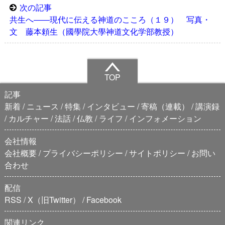
次の記事
共生へ――現代に伝える神道のこころ（１９） 写真・
文 藤本頼生（國學院大學神道文化学部教授）
TOP
記事
新着
ニュース
特集
インタビュー
寄稿（連載）
講演録
カルチャー
法話
仏教
ライフ
インフォメーション
会社情報
会社概要
プライバシーポリシー
サイトポリシー
お問い
合わせ
配信
RSS
X（旧Twitter）
Facebook
関連リンク