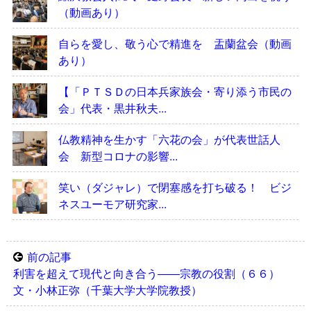
（動画あり）
自らを愛し、敬う心で精進を 盂蘭盆会（動画
あり）
【「ＰＴＳＤの日本兵家族会・寄り添う市民の
会」代表・黒井秋夫...
仏教精神を生かす「六花の会」が代表世話人
会 新型コロナの影響...
笑い（ダジャレ）で閉塞感を打ち破る！ ビジ
ネスユーモア研究家...
前の記事
利害を超えて現代と向き合う――宗教の役割（６６）
文・小林正弥（千葉大学大学院教授）