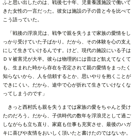
ふと思い出したのは、戦後七十年、児童養護施設で働いて
きた女性の一言だった。彼女は施設の子の昔と今を比べて
こう語っていた。
「戦後の浮浪児は、戦争で親を失うまで家族の愛情をし
っかり受けていた子ばかり。だから、その体験を心の支え
にして生きていけるんです。けど、現代の施設にいる子は
ＤＶ被害児が大半。彼らは物理的には昔ほど飢えてなくて
も、生まれた時から存在を否定されて親の愛情をまったく
知らないから、人を信頼するとか、思いやりを抱くことが
できにくい。だから、途中で心が折れて生きていけなくな
ってしまうのです」
きっと西村氏も親を失うまでは家族の愛をちゃんと受け
たのだろう。だから、子供時代の数年を浮浪児として過ご
しながらも立ち直り、家庭も仕事も充実させ、最後のハガ
キに喜びや友情をおいしく頂いたと書けたのではないか。