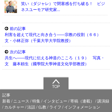
笑い（ダジャレ）で閉塞感を打ち破る！ ビジ
ネスユーモア研究家...
前の記事
利害を超えて現代と向き合う――宗教の役割（６６）
文・小林正弥（千葉大学大学院教授）
次の記事
共生へ――現代に伝える神道のこころ（１９） 写真・
文 藤本頼生（國學院大學神道文化学部教授）
TOP
記事
新着
ニュース
特集
インタビュー
寄稿（連載）
講演録
カルチャー
法話
仏教
ライフ
インフォメーション