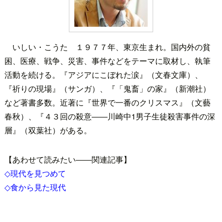
いしい・こうた １９７７年、東京生まれ。国内外の貧
困、医療、戦争、災害、事件などをテーマに取材し、執筆
活動を続ける。『アジアにこぼれた涙』（文春文庫）、
『祈りの現場』（サンガ）、『「鬼畜」の家』（新潮社）
など著書多数。近著に『世界で一番のクリスマス』（文藝
春秋）、『４３回の殺意――川崎中1男子生徒殺害事件の深
層』（双葉社）がある。
【あわせて読みたい――関連記事】
◇現代を見つめて
◇食から見た現代