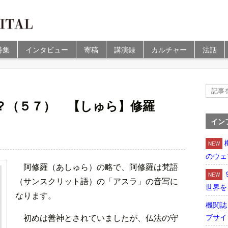
特集
インタビュー
寄稿
講演録
カルチャー
法話
？（５７） 【しゅら】修羅
イン
NEW
のウェ
阿修羅（あしゅら）の略で、阿修羅は梵語
NEW
（サンスクリット語）の「アスラ」の音写に
世界を
なります。
機関誌
ブサイ
初めは善神とされていましたが、仏法の守