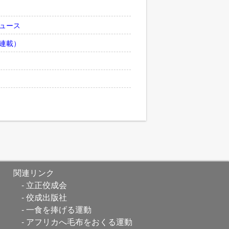
ュース
連載）
関連リンク
立正佼成会
佼成出版社
一食を捧げる運動
アフリカへ毛布をおくる運動