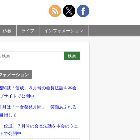
仏教
ライフ
インフォメーション
フォメーション
機関誌「佼成」８月号の会長法話を本会
ブサイトで公開中
９月は「一食啓発月間」 笑顔あふれる
目指して
「佼成」７月号の会長法話を本会のウェ
トで公開中