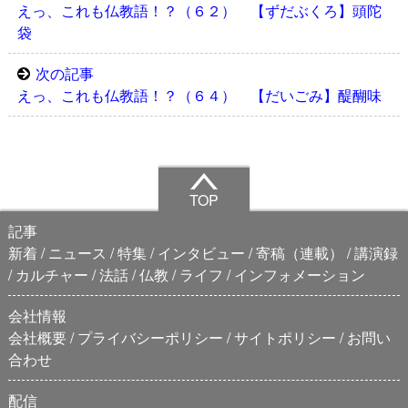
えっ、これも仏教語！？（６２） 【ずだぶくろ】頭陀
袋
次の記事
えっ、これも仏教語！？（６４） 【だいごみ】醍醐味
TOP
記事
新着
ニュース
特集
インタビュー
寄稿（連載）
講演録
カルチャー
法話
仏教
ライフ
インフォメーション
会社情報
会社概要
プライバシーポリシー
サイトポリシー
お問い
合わせ
配信