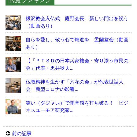
鰍沢教会入仏式 庭野会長 新しい門出を祝う
（動画あり）
自らを愛し、敬う心で精進を 盂蘭盆会（動画
あり）
【「ＰＴＳＤの日本兵家族会・寄り添う市民の
会」代表・黒井秋夫...
仏教精神を生かす「六花の会」が代表世話人
会 新型コロナの影響...
笑い（ダジャレ）で閉塞感を打ち破る！ ビジ
ネスユーモア研究家...
前の記事