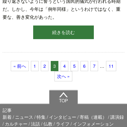
繰り返さないように誓うという国民的儀式が行われる時期
だ。しかし、今年は「例年同様」というわけではなく、重
要な、善き変化があった。
続きを読む
« 前へ
1
2
3
4
5
6
7
…
11
次へ »
TOP
記事
新着
ニュース
特集
インタビュー
寄稿（連載）
講演録
カルチャー
法話
仏教
ライフ
インフォメーション