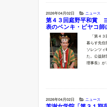
2026年04月02日
ニュース
第４３回庭野平和賞 
表のベンキ・ピヤコ師
「第４３
暮らす先住
ソレンツィ
た。公益財
理事長）が
2026年04月02日
ニュース
芳澍女学院「第３１期