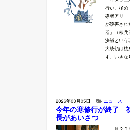
行い、極め
導者アリー
が殺害され
器」（核兵
決議という
大統領は核
ず、いきな
2026年03月05日
ニュース
今年の寒修行が終了 
長があいさつ
１月２０