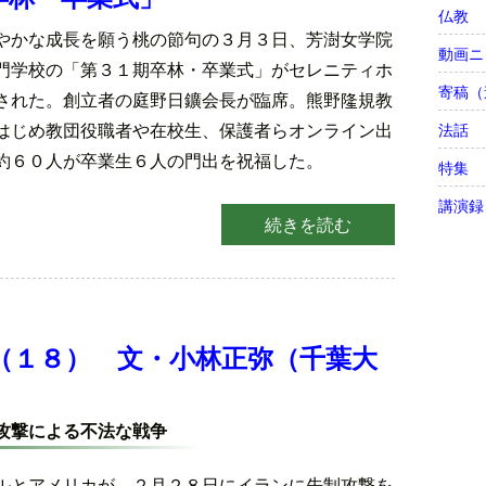
仏教
やかな成長を願う桃の節句の３月３日、芳澍女学院
動画ニ
門学校の「第３１期卒林・卒業式」がセレニティホ
寄稿（
された。創立者の庭野日鑛会長が臨席。熊野隆規教
はじめ教団役職者や在校生、保護者らオンライン出
法話
約６０人が卒業生６人の門出を祝福した。
特集
講演録
続きを読む
）
（１８） 文・小林正弥（千葉大
攻撃による不法な戦争
ルとアメリカが、２月２８日にイランに先制攻撃を