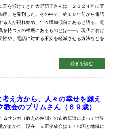
に耳を傾けてきた大野萌子さんは、２０２４年に著
怖症』を発刊した。その中で、約１０年前から電話
する人が現れ始め、年々増加傾向にあると語る。電
識を持つ人の根底にあるものとは――。現代におけ
要性や、電話に対する不安を軽減させる方法などを
続きを読む
的な考え方から、人々の幸せを願え
ク教会のプリムさん（６９歳）
たるサンガ（教えの仲間）の布教伝道によって世界
種がまかれ、現在、立正佼成会は１７の国と地域に