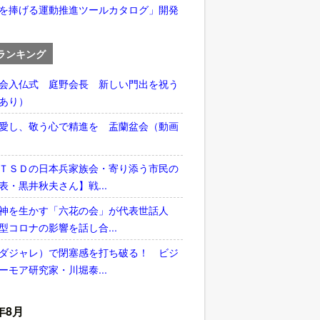
を捧げる運動推進ツールカタログ」開発
ランキング
会入仏式 庭野会長 新しい門出を祝う
あり）
愛し、敬う心で精進を 盂蘭盆会（動画
ＴＳＤの日本兵家族会・寄り添う市民の
表・黒井秋夫さん】戦...
神を生かす「六花の会」が代表世話人
型コロナの影響を話し合...
ダジャレ）で閉塞感を打ち破る！ ビジ
ーモア研究家・川堀泰...
年8月