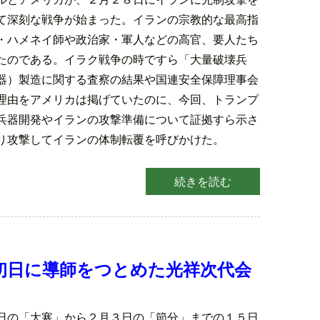
て深刻な戦争が始まった。イランの宗教的な最高指
・ハメネイ師や政治家・軍人などの高官、要人たち
たのである。イラク戦争の時ですら「大量破壊兵
器）製造に関する査察の結果や国連安全保障理事会
理由をアメリカは掲げていたのに、今回、トランプ
兵器開発やイランの攻撃準備について証拠すら示さ
り攻撃してイランの体制転覆を呼びかけた。
続きを読む
初日に導師をつとめた光祥次代会
日の「大寒」から２月３日の「節分」までの１５日