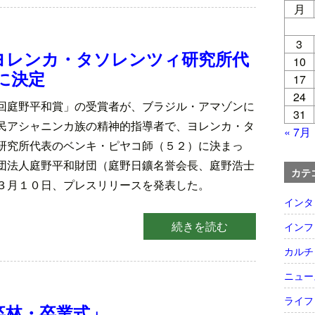
月
3
ヨレンカ・タソレンツィ研究所代
10
に決定
17
24
回庭野平和賞」の受賞者が、ブラジル・アマゾンに
31
民アシャニンカ族の精神的指導者で、ヨレンカ・タ
« 7月
研究所代表のベンキ・ピヤコ師（５２）に決まっ
団法人庭野平和財団（庭野日鑛名誉会長、庭野浩士
カテ
３月１０日、プレスリリースを発表した。
インタ
続きを読む
インフ
カルチ
ニュー
ライフ
卒林・卒業式」