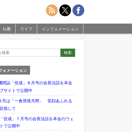
仏教
ライフ
インフォメーション
フォメーション
機関誌「佼成」８月号の会長法話を本会
ブサイトで公開中
９月は「一食啓発月間」 笑顔あふれる
目指して
「佼成」７月号の会長法話を本会のウェ
トで公開中