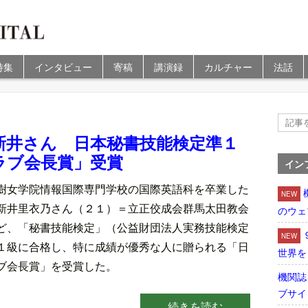
特集
インタビュー
寄稿
講演録
カルチャー
法話
新井さん 日本秘書技能検定準１
ラブ会長賞」受賞
イン
澍女学院情報国際専門学校の国際英語科を卒業した
NEW
新井里衣乃さん（２１）＝立正佼成会群馬太田教会
のウェ
ど、「秘書技能検定」（公益財団法人実務技能検定
NEW
１級に合格し、特に成績が優秀な人に贈られる「日
世界を
ブ会長賞」を受賞した。
機関誌
ブサイ
続きを読む