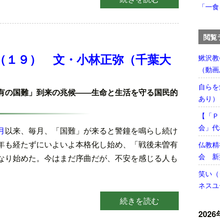
「一食
閲覧
）
（１９） 文・小林正弥（千葉大
鰍沢教
（動画
自らを
有の国難」到来の兆候――生命と生活を守る国民的
あり）
【「Ｐ
会」代
月
以来、毎月、「国難」が来ると警鐘を鳴らし続け
年も経たずにいよいよ本格化し始め、「戦後未曽有
仏教精
会 新
なり始めた。今はまだ序曲だが、不安を感じる人も
。
笑い（
ネスユ
続きを読む
2026