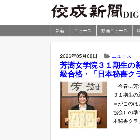
新着
ニュース
動画ニュース
2026年05月08日
ニュース
芳澍女学院３１期生の
級合格・「日本秘書ク
今春に芳
３１期生の
＝がこのほ
協会）の準
本秘書クラ