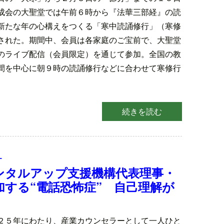
成会の大聖堂では午前６時から『法華三部経』の読
新たな年の心構えをつくる「寒中読誦修行」（寒修
された。期間中、会員は各家庭のご宝前で、大聖堂
のライブ配信（会員限定）を通じて参加。全国の教
間を中心に朝９時の読誦修行などに合わせて寒修行
。
続きを読む
ー
ンタルアップ支援機構代表理事・
する“電話恐怖症” 自己理解が
２５年にわたり、産業カウンセラーとして一人ひと