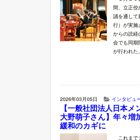
間、立正佼
誦を通して
行）が実施
からの読経
会でも同期
が行われた
2026年03月05日
インタビュ
【一般社団法人日本メ
大野萌子さん】年々増加
緩和のカギに
これまで